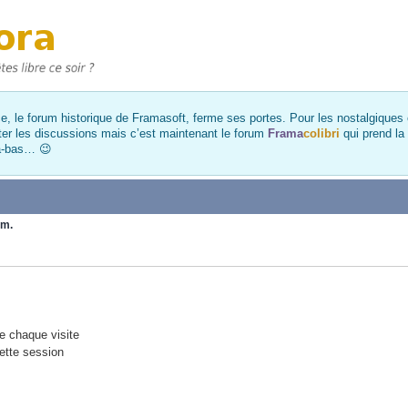
, le forum historique de Framasoft, ferme ses portes. Pour les nostalgiques et
ter les discussions mais c’est maintenant le forum
Frama
colibri
qui prend la
là-bas… 😉
um.
 chaque visite
ette session