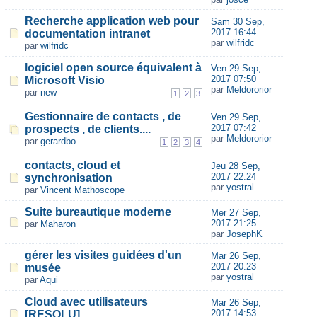
Recherche application web pour
Sam 30 Sep,
2017 16:44
documentation intranet
par
wilfridc
par
wilfridc
logiciel open source équivalent à
Ven 29 Sep,
2017 07:50
Microsoft Visio
par
Meldororior
par
new
1
2
3
Gestionnaire de contacts , de
Ven 29 Sep,
2017 07:42
prospects , de clients....
par
Meldororior
par
gerardbo
1
2
3
4
contacts, cloud et
Jeu 28 Sep,
2017 22:24
synchronisation
par
yostral
par
Vincent Mathoscope
Suite bureautique moderne
Mer 27 Sep,
2017 21:25
par
Maharon
par
JosephK
gérer les visites guidées d'un
Mar 26 Sep,
2017 20:23
musée
par
yostral
par
Aqui
Cloud avec utilisateurs
Mar 26 Sep,
2017 14:53
[RESOLU]