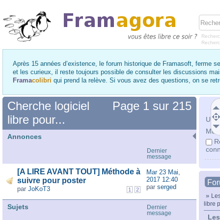
Recherc
Recher
Après 15 années d’existence, le forum historique de Framasoft, ferme se
et les curieux, il reste toujours possible de consulter les discussions ma
Frama
colibri
qui prend la relève. Si vous avez des questions, on se re
Cherche logiciel
Page
1
sur
215
libre pour...
Utili
Mot 
Annonces
R
conn
Dernier
message
[A LIRE AVANT TOUT] Méthode à
Mar 23 Mai,
2017 12:40
suivre pour poster
Fo
par
serged
par
JoKoT3
1
2
»
Les
libre p
Sujets
Dernier
message
Les