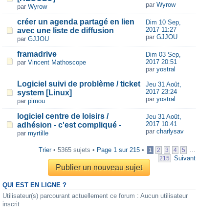
par
Wyrow
par
Wyrow
créer un agenda partagé en lien
Dim 10 Sep,
2017 11:27
avec une liste de diffusion
par
GJJOU
par
GJJOU
framadrive
Dim 03 Sep,
2017 20:51
par
Vincent Mathoscope
par
yostral
Logiciel suivi de problème / ticket
Jeu 31 Août,
2017 23:24
system [Linux]
par
yostral
par
pimou
logiciel centre de loisirs /
Jeu 31 Août,
2017 10:41
adhésion - c'est compliqué -
par
charlysav
par
myrtille
Trier
• 5365 sujets •
Page
1
sur
215
•
...
1
2
3
4
5
Suivant
215
Publier un nouveau sujet
QUI EST EN LIGNE ?
Utilisateur(s) parcourant actuellement ce forum : Aucun utilisateur
inscrit