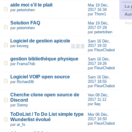
aide moi s'il te plait
Mar 19 Déc,
La 
2017 16:34
par
petertohen
par
Thom1
Aut
Solution FAQ
Mar 19 Déc,
Nous
2017 07:29
par
petertohen
par
petertohen
Logiciel de gestion apicole
Sam 16 Déc,
2017 19:32
par
keverg
1
2
3
par
FleurChabot
gestion bibliothèque physique
Sam 16 Déc,
2017 19:26
par
FramaThib
par
FleurChabot
Logiciel VOIP open source
Sam 16 Déc,
2017 18:55
par
Richard36
par
FleurChabot
Cherche clone open source de
Ven 08 Déc,
2017 11:12
Discord
par
llaq
par
Stemy
ToDoList / To Do List simple type
Mer 06 Déc,
2017 16:50
Wunderlist évolué
par
FleurChabot
par
ar_fs