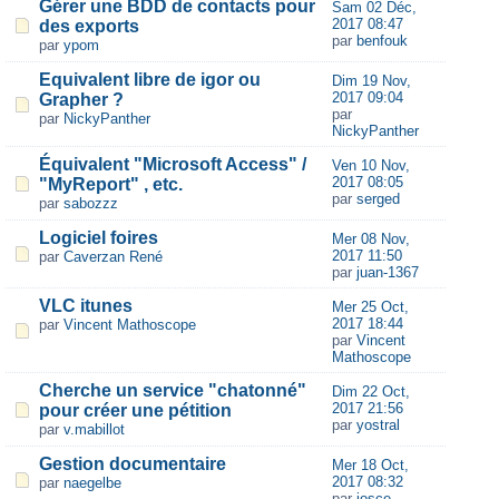
Gérer une BDD de contacts pour
Sam 02 Déc,
2017 08:47
des exports
par
benfouk
par
ypom
Equivalent libre de igor ou
Dim 19 Nov,
2017 09:04
Grapher ?
par
par
NickyPanther
NickyPanther
Équivalent "Microsoft Access" /
Ven 10 Nov,
2017 08:05
"MyReport" , etc.
par
serged
par
sabozzz
Logiciel foires
Mer 08 Nov,
2017 11:50
par
Caverzan René
par
juan-1367
VLC itunes
Mer 25 Oct,
2017 18:44
par
Vincent Mathoscope
par
Vincent
Mathoscope
Cherche un service "chatonné"
Dim 22 Oct,
2017 21:56
pour créer une pétition
par
yostral
par
v.mabillot
Gestion documentaire
Mer 18 Oct,
2017 08:32
par
naegelbe
par
josce