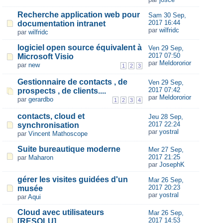
Recherche application web pour
Sam 30 Sep,
2017 16:44
documentation intranet
par
wilfridc
par
wilfridc
logiciel open source équivalent à
Ven 29 Sep,
2017 07:50
Microsoft Visio
par
Meldororior
par
new
1
2
3
Gestionnaire de contacts , de
Ven 29 Sep,
2017 07:42
prospects , de clients....
par
Meldororior
par
gerardbo
1
2
3
4
contacts, cloud et
Jeu 28 Sep,
2017 22:24
synchronisation
par
yostral
par
Vincent Mathoscope
Suite bureautique moderne
Mer 27 Sep,
2017 21:25
par
Maharon
par
JosephK
gérer les visites guidées d'un
Mar 26 Sep,
2017 20:23
musée
par
yostral
par
Aqui
Cloud avec utilisateurs
Mar 26 Sep,
2017 14:53
[RESOLU]