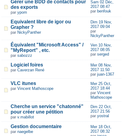
Gérer une BDD de contacts pour
Sam 02 Déc,
2017 08:47
des exports
par
benfouk
par
ypom
Equivalent libre de igor ou
Dim 19 Nov,
2017 09:04
Grapher ?
par
par
NickyPanther
NickyPanther
Équivalent "Microsoft Access" /
Ven 10 Nov,
2017 08:05
"MyReport" , etc.
par
serged
par
sabozzz
Logiciel foires
Mer 08 Nov,
2017 11:50
par
Caverzan René
par
juan-1367
VLC itunes
Mer 25 Oct,
2017 18:44
par
Vincent Mathoscope
par
Vincent
Mathoscope
Cherche un service "chatonné"
Dim 22 Oct,
2017 21:56
pour créer une pétition
par
yostral
par
v.mabillot
Gestion documentaire
Mer 18 Oct,
2017 08:32
par
naegelbe
par
josce