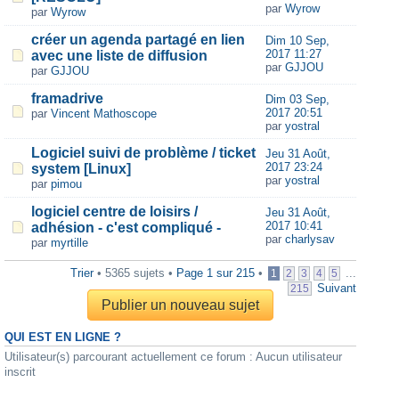
par
Wyrow
par
Wyrow
créer un agenda partagé en lien
Dim 10 Sep,
2017 11:27
avec une liste de diffusion
par
GJJOU
par
GJJOU
framadrive
Dim 03 Sep,
2017 20:51
par
Vincent Mathoscope
par
yostral
Logiciel suivi de problème / ticket
Jeu 31 Août,
2017 23:24
system [Linux]
par
yostral
par
pimou
logiciel centre de loisirs /
Jeu 31 Août,
2017 10:41
adhésion - c'est compliqué -
par
charlysav
par
myrtille
Trier
• 5365 sujets •
Page
1
sur
215
•
...
1
2
3
4
5
Suivant
215
Publier un nouveau sujet
QUI EST EN LIGNE ?
Utilisateur(s) parcourant actuellement ce forum : Aucun utilisateur
inscrit