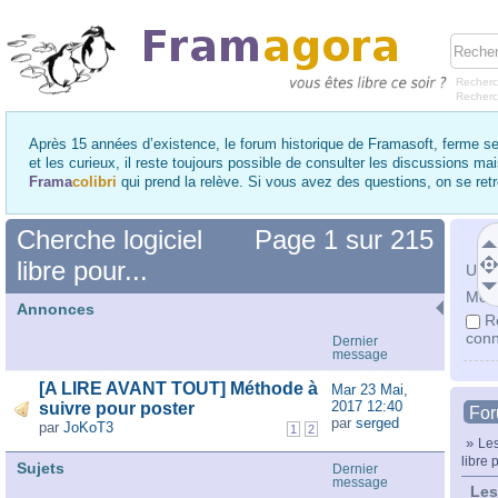
Recherc
Recher
Après 15 années d’existence, le forum historique de Framasoft, ferme se
et les curieux, il reste toujours possible de consulter les discussions ma
Frama
colibri
qui prend la relève. Si vous avez des questions, on se re
Cherche logiciel
Page
1
sur
215
libre pour...
Utili
Mot 
Annonces
R
conn
Dernier
message
[A LIRE AVANT TOUT] Méthode à
Mar 23 Mai,
2017 12:40
suivre pour poster
Fo
par
serged
par
JoKoT3
1
2
»
Les
libre p
Sujets
Dernier
message
Les