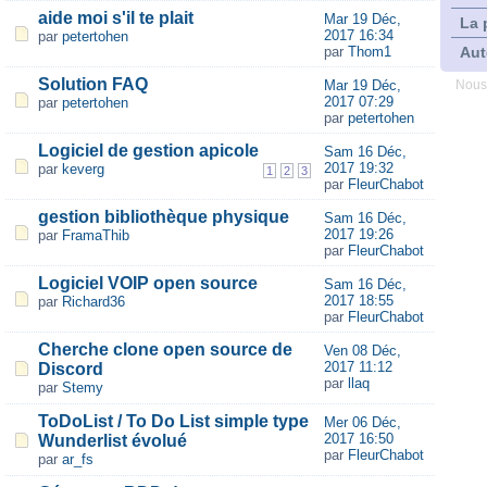
aide moi s'il te plait
Mar 19 Déc,
La 
2017 16:34
par
petertohen
par
Thom1
Aut
Solution FAQ
Mar 19 Déc,
Nous
2017 07:29
par
petertohen
par
petertohen
Logiciel de gestion apicole
Sam 16 Déc,
2017 19:32
par
keverg
1
2
3
par
FleurChabot
gestion bibliothèque physique
Sam 16 Déc,
2017 19:26
par
FramaThib
par
FleurChabot
Logiciel VOIP open source
Sam 16 Déc,
2017 18:55
par
Richard36
par
FleurChabot
Cherche clone open source de
Ven 08 Déc,
2017 11:12
Discord
par
llaq
par
Stemy
ToDoList / To Do List simple type
Mer 06 Déc,
2017 16:50
Wunderlist évolué
par
FleurChabot
par
ar_fs