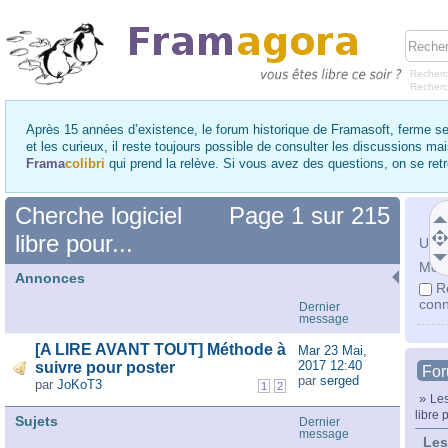
Recherc
Recher
Après 15 années d’existence, le forum historique de Framasoft, ferme se
et les curieux, il reste toujours possible de consulter les discussions ma
Frama
colibri
qui prend la relève. Si vous avez des questions, on se re
Cherche logiciel
Page
1
sur
215
libre pour...
Utili
Mot 
Annonces
R
conn
Dernier
message
[A LIRE AVANT TOUT] Méthode à
Mar 23 Mai,
2017 12:40
suivre pour poster
Fo
par
serged
par
JoKoT3
1
2
»
Les
libre p
Sujets
Dernier
message
Les