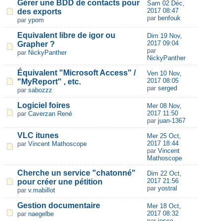
Gérer une BDD de contacts pour
Sam 02 Déc,
2017 08:47
des exports
par
benfouk
par
ypom
Equivalent libre de igor ou
Dim 19 Nov,
2017 09:04
Grapher ?
par
par
NickyPanther
NickyPanther
Équivalent "Microsoft Access" /
Ven 10 Nov,
2017 08:05
"MyReport" , etc.
par
serged
par
sabozzz
Logiciel foires
Mer 08 Nov,
2017 11:50
par
Caverzan René
par
juan-1367
VLC itunes
Mer 25 Oct,
2017 18:44
par
Vincent Mathoscope
par
Vincent
Mathoscope
Cherche un service "chatonné"
Dim 22 Oct,
2017 21:56
pour créer une pétition
par
yostral
par
v.mabillot
Gestion documentaire
Mer 18 Oct,
2017 08:32
par
naegelbe
par
josce