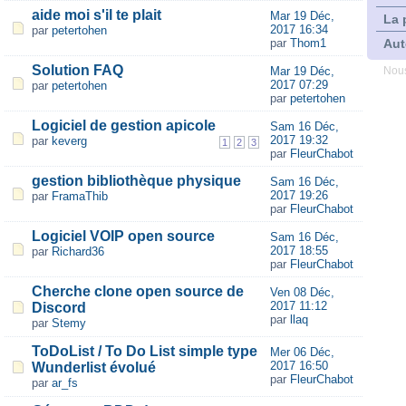
aide moi s'il te plait
Mar 19 Déc,
La 
2017 16:34
par
petertohen
par
Thom1
Aut
Solution FAQ
Mar 19 Déc,
Nous
2017 07:29
par
petertohen
par
petertohen
Logiciel de gestion apicole
Sam 16 Déc,
2017 19:32
par
keverg
1
2
3
par
FleurChabot
gestion bibliothèque physique
Sam 16 Déc,
2017 19:26
par
FramaThib
par
FleurChabot
Logiciel VOIP open source
Sam 16 Déc,
2017 18:55
par
Richard36
par
FleurChabot
Cherche clone open source de
Ven 08 Déc,
2017 11:12
Discord
par
llaq
par
Stemy
ToDoList / To Do List simple type
Mer 06 Déc,
2017 16:50
Wunderlist évolué
par
FleurChabot
par
ar_fs