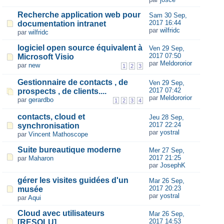
Recherche application web pour
Sam 30 Sep,
2017 16:44
documentation intranet
par
wilfridc
par
wilfridc
logiciel open source équivalent à
Ven 29 Sep,
2017 07:50
Microsoft Visio
par
Meldororior
par
new
1
2
3
Gestionnaire de contacts , de
Ven 29 Sep,
2017 07:42
prospects , de clients....
par
Meldororior
par
gerardbo
1
2
3
4
contacts, cloud et
Jeu 28 Sep,
2017 22:24
synchronisation
par
yostral
par
Vincent Mathoscope
Suite bureautique moderne
Mer 27 Sep,
2017 21:25
par
Maharon
par
JosephK
gérer les visites guidées d'un
Mar 26 Sep,
2017 20:23
musée
par
yostral
par
Aqui
Cloud avec utilisateurs
Mar 26 Sep,
2017 14:53
[RESOLU]