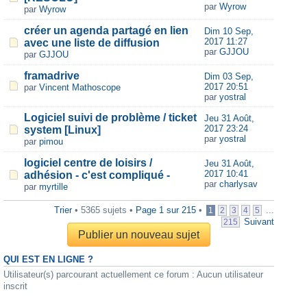
par
Wyrow
par
Wyrow
créer un agenda partagé en lien
Dim 10 Sep,
2017 11:27
avec une liste de diffusion
par
GJJOU
par
GJJOU
framadrive
Dim 03 Sep,
2017 20:51
par
Vincent Mathoscope
par
yostral
Logiciel suivi de problème / ticket
Jeu 31 Août,
2017 23:24
system [Linux]
par
yostral
par
pimou
logiciel centre de loisirs /
Jeu 31 Août,
2017 10:41
adhésion - c'est compliqué -
par
charlysav
par
myrtille
Trier
• 5365 sujets •
Page
1
sur
215
•
...
1
2
3
4
5
Suivant
215
Publier un nouveau sujet
QUI EST EN LIGNE ?
Utilisateur(s) parcourant actuellement ce forum : Aucun utilisateur
inscrit