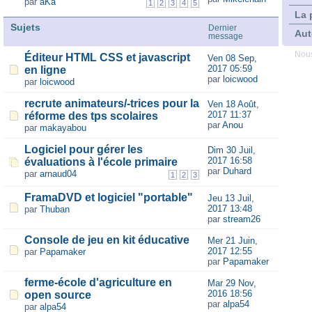
par
aKa
1
2
3
4
5
La 
Sujets
Dernier
Aut
message
Nous
Éditeur HTML CSS et javascript
Ven 08 Sep,
2017 05:59
en ligne
par
loicwood
par
loicwood
recrute animateurs/-trices pour la
Ven 18 Août,
2017 11:37
réforme des tps scolaires
par
Anou
par
makayabou
Logiciel pour gérer les
Dim 30 Juil,
2017 16:58
évaluations à l'école primaire
par
Duhard
par
arnaud04
1
2
3
FramaDVD et logiciel "portable"
Jeu 13 Juil,
2017 13:48
par
Thuban
par
stream26
Console de jeu en kit éducative
Mer 21 Juin,
2017 12:55
par
Papamaker
par
Papamaker
ferme-école d'agriculture en
Mar 29 Nov,
2016 18:56
open source
par
alpa54
par
alpa54