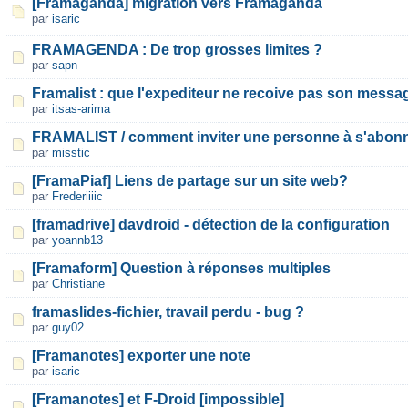
[Framaganda] migration vers Framaganda
par
isaric
FRAMAGENDA : De trop grosses limites ?
par
sapn
Framalist : que l'expediteur ne recoive pas son messa
par
itsas-arima
FRAMALIST / comment inviter une personne à s'abon
par
misstic
[FramaPiaf] Liens de partage sur un site web?
par
Frederiiiic
[framadrive] davdroid - détection de la configuration
par
yoannb13
[Framaform] Question à réponses multiples
par
Christiane
framaslides-fichier, travail perdu - bug ?
par
guy02
[Framanotes] exporter une note
par
isaric
[Framanotes] et F-Droid [impossible]