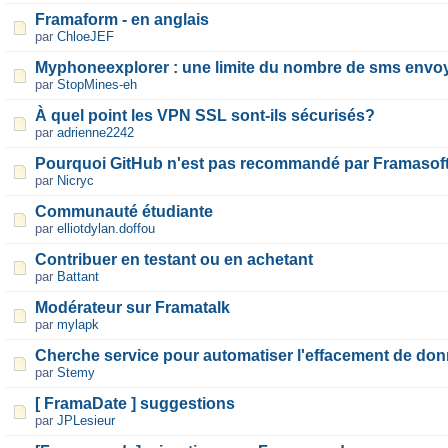
Framaform - en anglais
par
ChloeJEF
Myphoneexplorer : une limite du nombre de sms envo
par
StopMines-eh
À quel point les VPN SSL sont-ils sécurisés?
par
adrienne2242
Pourquoi GitHub n'est pas recommandé par Framasoft
par
Nicryc
Communauté étudiante
par
elliotdylan.doffou
Contribuer en testant ou en achetant
par
Battant
Modérateur sur Framatalk
par
mylapk
Cherche service pour automatiser l'effacement de don
par
Stemy
[ FramaDate ] suggestions
par
JPLesieur