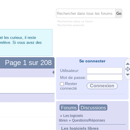
Rechercher dans ce forum
Recherche avancée
 les curieux, il reste
 relève. Si vous avez des
Page
1
sur
208
Se connecter
Utilisateur:
Mot de passe:
Rester
connecté
Forums
Discussions
»
Les logiciels
»
libres
Questions/Réponses
Les logiciels libres