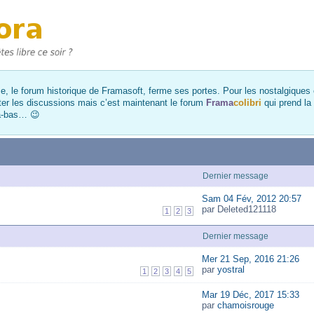
, le forum historique de Framasoft, ferme ses portes. Pour les nostalgiques et
ter les discussions mais c’est maintenant le forum
Frama
colibri
qui prend la
là-bas… 😉
Dernier message
Sam 04 Fév, 2012 20:57
par Deleted121118
1
2
3
Dernier message
Mer 21 Sep, 2016 21:26
par
yostral
1
2
3
4
5
Mar 19 Déc, 2017 15:33
par
chamoisrouge