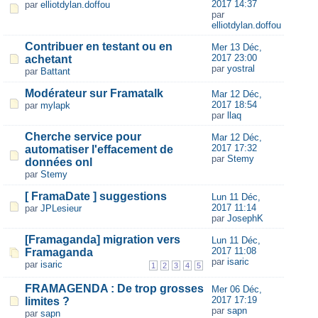
2017 14:37
par
elliotdylan.doffou
par
elliotdylan.doffou
Contribuer en testant ou en
Mer 13 Déc,
2017 23:00
achetant
par
yostral
par
Battant
Modérateur sur Framatalk
Mar 12 Déc,
2017 18:54
par
mylapk
par
llaq
Cherche service pour
Mar 12 Déc,
2017 17:32
automatiser l'effacement de
par
Stemy
données onl
par
Stemy
[ FramaDate ] suggestions
Lun 11 Déc,
2017 11:14
par
JPLesieur
par
JosephK
[Framaganda] migration vers
Lun 11 Déc,
2017 11:08
Framaganda
par
isaric
par
isaric
1
2
3
4
5
FRAMAGENDA : De trop grosses
Mer 06 Déc,
2017 17:19
limites ?
par
sapn
par
sapn