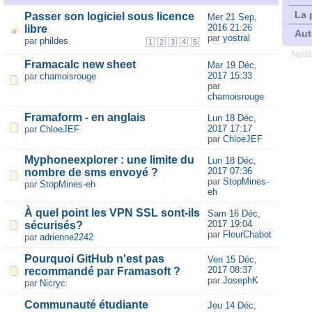
La 
Passer son logiciel sous licence
Mer 21 Sep,
2016 21:26
libre
Aut
par
yostral
par
phildes
1
2
3
4
5
Nous
Framacalc new sheet
Mar 19 Déc,
2017 15:33
par
chamoisrouge
par
chamoisrouge
Framaform - en anglais
Lun 18 Déc,
2017 17:17
par
ChloeJEF
par
ChloeJEF
Myphoneexplorer : une limite du
Lun 18 Déc,
2017 07:36
nombre de sms envoyé ?
par
StopMines-
par
StopMines-eh
eh
À quel point les VPN SSL sont-ils
Sam 16 Déc,
2017 19:04
sécurisés?
par
FleurChabot
par
adrienne2242
Pourquoi GitHub n'est pas
Ven 15 Déc,
2017 08:37
recommandé par Framasoft ?
par
JosephK
par
Nicryc
Communauté étudiante
Jeu 14 Déc,