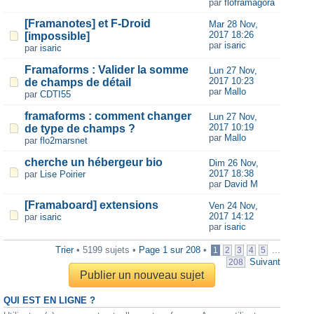
par
floframagora
[Framanotes] et F-Droid
Mar 28 Nov,
2017 18:26
[impossible]
par
isaric
par
isaric
Framaforms : Valider la somme
Lun 27 Nov,
2017 10:23
de champs de détail
par
Mallo
par
CDTI55
framaforms : comment changer
Lun 27 Nov,
2017 10:19
de type de champs ?
par
Mallo
par
flo2marsnet
cherche un hébergeur bio
Dim 26 Nov,
2017 18:38
par
Lise Poirier
par
David M
[Framaboard] extensions
Ven 24 Nov,
2017 14:12
par
isaric
par
isaric
Trier
• 5199 sujets •
Page
1
sur
208
•
...
1
2
3
4
5
Suivant
208
Publier un nouveau sujet
QUI EST EN LIGNE ?