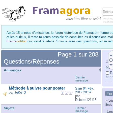
Recherc
Recher
Après 15 années d’existence, le forum historique de Framasoft, ferme se
et les curieux, il reste toujours possible de consulter les discussions ma
Frama
colibri
qui prend la relève. Si vous avez des questions, on se re
Page
1
sur
208
Questions/Réponses
Utili
Mot 
Annonces
R
conn
Dernier
message
Méthode à suivre pour poster
Sam 04 Fév,
2012 20:57
par
JoKoT3
1
2
3
Fo
par
Deleted121118
»
Les
libres
Sujets
Dernier
message
Les