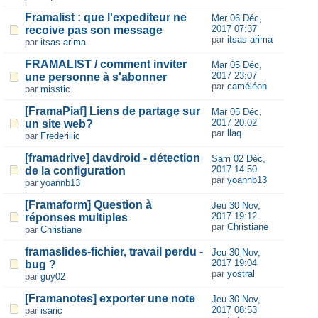
Framalist : que l'expediteur ne
Mer 06 Déc,
2017 07:37
recoive pas son message
par
itsas-arima
par
itsas-arima
FRAMALIST / comment inviter
Mar 05 Déc,
2017 23:07
une personne à s'abonner
par
caméléon
par
misstic
[FramaPiaf] Liens de partage sur
Mar 05 Déc,
2017 20:02
un site web?
par
llaq
par
Frederiiiic
[framadrive] davdroid - détection
Sam 02 Déc,
2017 14:50
de la configuration
par
yoannb13
par
yoannb13
[Framaform] Question à
Jeu 30 Nov,
2017 19:12
réponses multiples
par
Christiane
par
Christiane
framaslides-fichier, travail perdu -
Jeu 30 Nov,
2017 19:04
bug ?
par
yostral
par
guy02
[Framanotes] exporter une note
Jeu 30 Nov,
2017 08:53
par
isaric