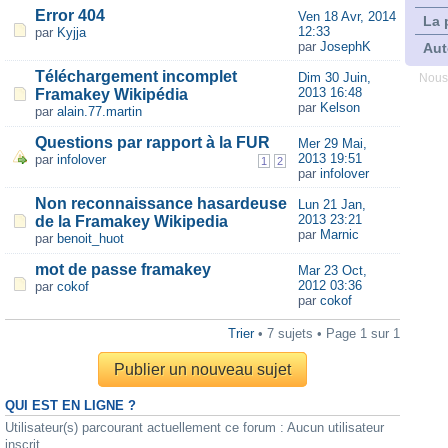
Error 404
Ven 18 Avr, 2014
La 
12:33
par
Kyjja
par
JosephK
Aut
Téléchargement incomplet
Dim 30 Juin,
Nous
2013 16:48
Framakey Wikipédia
par
Kelson
par
alain.77.martin
Questions par rapport à la FUR
Mer 29 Mai,
2013 19:51
par
infolover
1
2
par
infolover
Non reconnaissance hasardeuse
Lun 21 Jan,
2013 23:21
de la Framakey Wikipedia
par
Marnic
par
benoit_huot
mot de passe framakey
Mar 23 Oct,
2012 03:36
par
cokof
par
cokof
Trier
• 7 sujets • Page
1
sur
1
Publier un nouveau sujet
QUI EST EN LIGNE ?
Utilisateur(s) parcourant actuellement ce forum : Aucun utilisateur
inscrit