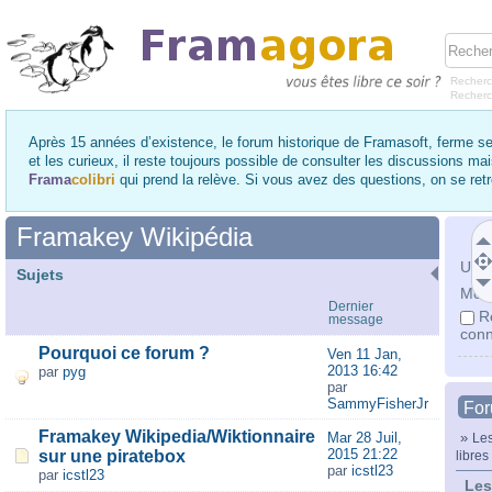
Recherc
Recher
Après 15 années d’existence, le forum historique de Framasoft, ferme se
et les curieux, il reste toujours possible de consulter les discussions ma
Frama
colibri
qui prend la relève. Si vous avez des questions, on se re
Framakey Wikipédia
Utili
Sujets
Mot 
Dernier
R
message
conn
Pourquoi ce forum ?
Ven 11 Jan,
2013 16:42
par
pyg
par
SammyFisherJr
Fo
Framakey Wikipedia/Wiktionnaire
Mar 28 Juil,
»
Les
2015 21:22
sur une piratebox
libres
par
icstl23
par
icstl23
Les