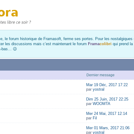
, le forum historique de Framasoft, ferme ses portes. Pour les nostalgiques et
ter les discussions mais c’est maintenant le forum
Frama
colibri
qui prend la
là-bas… 😉
Dernier message
Mar 19 Déc, 2017 17:22
par
yostral
Dim 25 Juin, 2017 22:25
par
WOOMTA
Mer 24 Mai, 2017 12:14
par
Fil
Mer 01 Mars, 2017 21:06
par
yostral