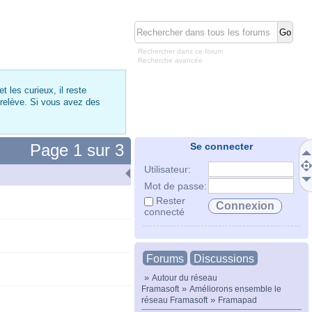
Rechercher dans ce forum
Recherche avancée
 les curieux, il reste
 relève. Si vous avez des
Page
1
sur
3
Se connecter
Utilisateur:
Mot de passe:
Rester
connecté
Forums
Discussions
»
Autour du réseau
»
Framasoft
Améliorons ensemble le
»
réseau Framasoft
Framapad