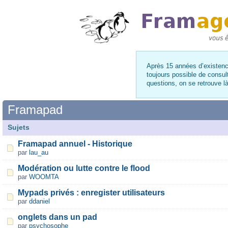
Après 15 années d’existence
toujours possible de consul
questions, on se retrouve 
Framapad
Sujets
Framapad annuel - Historique
par
lau_au
Modération ou lutte contre le flood
par
WOOMTA
Mypads privés : enregister utilisateurs
par
ddaniel
onglets dans un pad
par
psychosophe