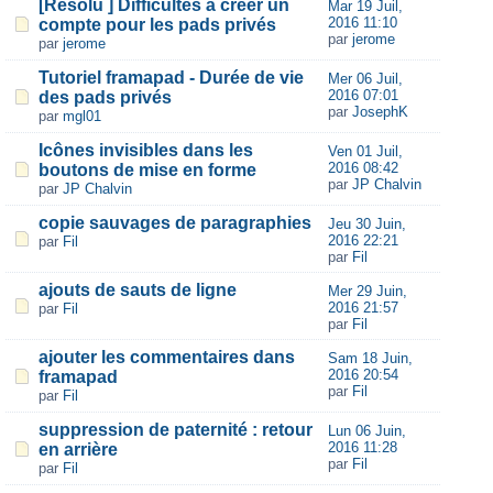
[Résolu ] Difficultés à créer un
Mar 19 Juil,
2016 11:10
compte pour les pads privés
par
jerome
par
jerome
Tutoriel framapad - Durée de vie
Mer 06 Juil,
2016 07:01
des pads privés
par
JosephK
par
mgl01
Icônes invisibles dans les
Ven 01 Juil,
2016 08:42
boutons de mise en forme
par
JP Chalvin
par
JP Chalvin
copie sauvages de paragraphies
Jeu 30 Juin,
2016 22:21
par
Fil
par
Fil
ajouts de sauts de ligne
Mer 29 Juin,
2016 21:57
par
Fil
par
Fil
ajouter les commentaires dans
Sam 18 Juin,
2016 20:54
framapad
par
Fil
par
Fil
suppression de paternité : retour
Lun 06 Juin,
2016 11:28
en arrière
par
Fil
par
Fil