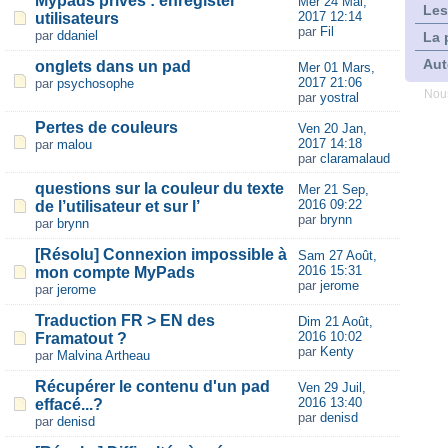
Mypads privés : enregister
Mer 24 Mai,
Les
2017 12:14
utilisateurs
par
Fil
par
ddaniel
La 
Aut
onglets dans un pad
Mer 01 Mars,
2017 21:06
par
psychosophe
Nous
par
yostral
Pertes de couleurs
Ven 20 Jan,
2017 14:18
par
malou
par
claramalaud
questions sur la couleur du texte
Mer 21 Sep,
2016 09:22
de l’utilisateur et sur l’
par
brynn
par
brynn
[Résolu] Connexion impossible à
Sam 27 Août,
2016 15:31
mon compte MyPads
par
jerome
par
jerome
Traduction FR > EN des
Dim 21 Août,
2016 10:02
Framatout ?
par
Kenty
par
Malvina Artheau
Récupérer le contenu d'un pad
Ven 29 Juil,
2016 13:40
effacé...?
par
denisd
par
denisd