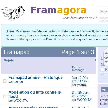
Recherc
Recher
Après 15 années d’existence, le forum historique de Framasoft, ferme se
et les curieux, il reste toujours possible de consulter les discussions ma
Frama
colibri
qui prend la relève. Si vous avez des questions, on se re
Framapad
Page
1
sur
3
Utili
Sujets
Mot 
Dernier
R
message
conn
Framapad annuel - Historique
Mar 19 Déc,
2017 17:22
par
lau_au
par
yostral
Fo
Modération ou lutte contre le
Dim 25 Juin,
2017 22:25
»
flood
Aut
par
WOOMTA
Frama
par
WOOMTA
résea