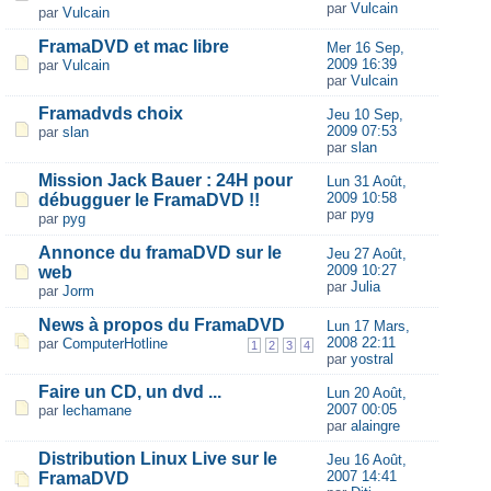
par
Vulcain
par
Vulcain
FramaDVD et mac libre
Mer 16 Sep,
2009 16:39
par
Vulcain
par
Vulcain
Framadvds choix
Jeu 10 Sep,
2009 07:53
par
slan
par
slan
Mission Jack Bauer : 24H pour
Lun 31 Août,
2009 10:58
débugguer le FramaDVD !!
par
pyg
par
pyg
Annonce du framaDVD sur le
Jeu 27 Août,
2009 10:27
web
par
Julia
par
Jorm
News à propos du FramaDVD
Lun 17 Mars,
2008 22:11
par
ComputerHotline
1
2
3
4
par
yostral
Faire un CD, un dvd ...
Lun 20 Août,
2007 00:05
par
lechamane
par
alaingre
Distribution Linux Live sur le
Jeu 16 Août,
2007 14:41
FramaDVD