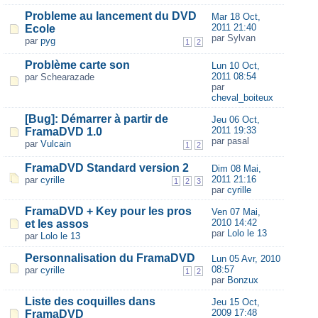
Probleme au lancement du DVD
Mar 18 Oct,
2011 21:40
Ecole
par Sylvan
par
pyg
1
2
Problème carte son
Lun 10 Oct,
2011 08:54
par Schearazade
par
cheval_boiteux
[Bug]: Démarrer à partir de
Jeu 06 Oct,
2011 19:33
FramaDVD 1.0
par pasal
par
Vulcain
1
2
FramaDVD Standard version 2
Dim 08 Mai,
2011 21:16
par
cyrille
1
2
3
par
cyrille
FramaDVD + Key pour les pros
Ven 07 Mai,
2010 14:42
et les assos
par
Lolo le 13
par
Lolo le 13
Personnalisation du FramaDVD
Lun 05 Avr, 2010
08:57
par
cyrille
1
2
par
Bonzux
Liste des coquilles dans
Jeu 15 Oct,
2009 17:48
FramaDVD