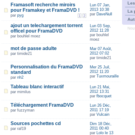
Les
Framasoft recherche miroirs
Lun 07 Jan,
2013 10:38
pour Framakey et FramaDVD !
La 
par
DaveNull
par
pyg
1
2
Aut
ajout un telechargement torrent
Lun 03 Sep,
Nous
2012 11:28
officel pour FramaDVD
par bouhlel
par bouhlel moez
moez
mot de passe adulte
Mar 07 Août,
2012 07:02
par timide21
par timide21
Personnalisation du FramaDVD
Mer 25 Juil,
2012 11:20
standard
par
Tuxmouraille
par
nh2
Tableau blanc interactif
Lun 21 Mai,
2012 13:31
par mimilus
par
fbocquet
Téléchargement FramaDVD
Lun 26 Déc,
2011 17:19
par fuzzyman
par
Vulcain
Sources pochettes cd
Dim 18 Déc,
2011 00:40
par raf19
par
Lolo le 13