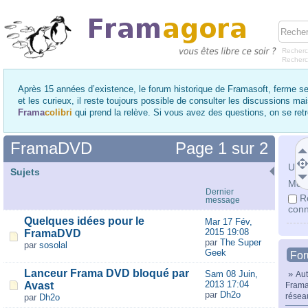
Recherc
Recher
Après 15 années d’existence, le forum historique de Framasoft, ferme se
et les curieux, il reste toujours possible de consulter les discussions ma
Frama
colibri
qui prend la relève. Si vous avez des questions, on se re
FramaDVD
Page
1
sur
2
Utili
Sujets
Mot 
Dernier
R
message
conn
Quelques idées pour le
Mar 17 Fév,
2015 19:08
FramaDVD
par
The Super
par
sosolal
Geek
Fo
Lanceur Frama DVD bloqué par
Sam 08 Juin,
»
Aut
2013 17:04
Avast
Frama
par
Dh2o
résea
par
Dh2o