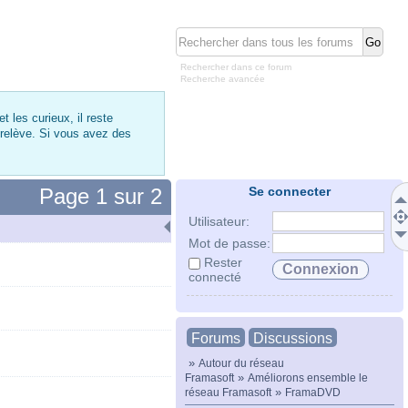
Rechercher dans ce forum
Recherche avancée
 les curieux, il reste
 relève. Si vous avez des
Page
1
sur
2
Se connecter
Utilisateur:
Mot de passe:
Rester
connecté
Forums
Discussions
»
Autour du réseau
»
Framasoft
Améliorons ensemble le
»
réseau Framasoft
FramaDVD