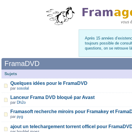
Après 15 années d’existence
toujours possible de consul
questions, on se retrouve 
FramaDVD
Sujets
Quelques idées pour le FramaDVD
par
sosolal
Lanceur Frama DVD bloqué par Avast
par
Dh2o
Framasoft recherche miroirs pour Framakey et Frama
par
pyg
ajout un telechargement torrent officel pour FramaDV
par bouhlel moez