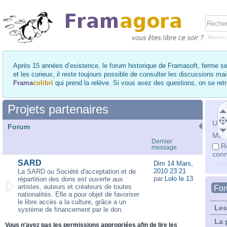
Recher
Après 15 années d’existence, le forum historique de Framasoft, ferme se
et les curieux, il reste toujours possible de consulter les discussions ma
Frama
colibri
qui prend la relève. Si vous avez des questions, on se re
Projets partenaires
Utili
Forum
Mot 
Dernier
R
message
conn
SARD
Dim 14 Mars,
2010 23:21
La SARD ou Société d'acceptation et de
par
Lolo le 13
répartition des dons est ouverte aux
artistes, auteurs et créateurs de toutes
Fo
nationalités. Elle a pour objet de favoriser
le libre accès a la culture, grâce a un
Les
système de financement par le don.
La 
Vous n’avez pas les permissions appropriées afin de lire les