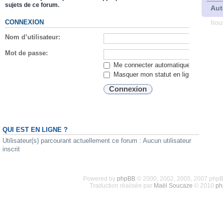
sujets de ce forum.
Aut
CONNEXION
Nous
Nom d’utilisateur:
Mot de passe:
Me connecter automatiquement lors de
Masquer mon statut en ligne lors de c
QUI EST EN LIGNE ?
Utilisateur(s) parcourant actuellement ce forum : Aucun utilisateur
inscrit
Powered by
phpBB
© 2000, 2002, 2005, 2007 php
Traduction réalisée par
Maël Soucaze
© 2010
ph