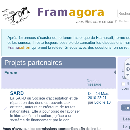
Recher
Après 15 années d’existence, le forum historique de Framasoft, ferme se
et les curieux, il reste toujours possible de consulter les discussions ma
Frama
colibri
qui prend la relève. Si vous avez des questions, on se re
Projets partenaires
Utili
Forum
Mot 
Dernier
R
message
conn
SARD
Dim 14 Mars,
2010 23:21
La SARD ou Société d'acceptation et de
par
Lolo le 13
répartition des dons est ouverte aux
artistes, auteurs et créateurs de toutes
Fo
nationalités. Elle a pour objet de favoriser
le libre accès a la culture, grâce a un
Les
système de financement par le don.
La 
Vous n’avez pas les permissions appropriées afin de lire les