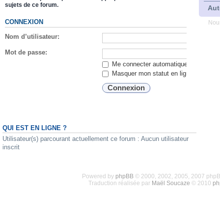
sujets de ce forum.
Aut
CONNEXION
Nous
Nom d’utilisateur:
Mot de passe:
Me connecter automatiquement lors de
Masquer mon statut en ligne lors de c
QUI EST EN LIGNE ?
Utilisateur(s) parcourant actuellement ce forum : Aucun utilisateur
inscrit
Powered by
phpBB
© 2000, 2002, 2005, 2007 php
Traduction réalisée par
Maël Soucaze
© 2010
ph