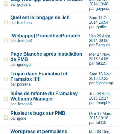
2014 13:46
par
guypsia
par
guypsia
Quel est le langage de .lch
Sam 11 Oct,
2014 16:54
par
foxdidou
par
cyrille
[Webapps] PrometheePortable
Ven 29 Août,
2014 09:06
par
JosephK
par
Penguin
Page Blanche aprés installation
Mer 27 Nov,
2013 14:06
de PMB
par
fat115
par
igorlegall
Trojan dans Framabird et
Sam 16 Nov,
2013 12:23
Framafox !!!!!
par
Hipocamp
par
poisskai
Idées de refonte du Framakey
Jeu 08 Août,
2013 12:17
Webapps Manager
par
JosephK
par
JosephK
Plusieurs bugs sur PMB
Dim 17 Mars,
2013 19:16
par
igorle
par
fat115
Wordpress et permaliens
Mar 04 Déc,