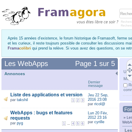
Recherc
Recher
Après 15 années d’existence, le forum historique de Framasoft, ferme se
et les curieux, il reste toujours possible de consulter les discussions ma
Frama
colibri
qui prend la relève. Si vous avez des questions, on se re
Les WebApps
Page
1
sur
5
Utili
Annonces
Mot 
Dernier
R
message
conn
Liste des applications et version
Jeu 22 Sep,
2016 23:08
par
takshil
1
2
3
par
ricol@
Fo
WebApps : bugs et features
Lun 20 Fév,
2012 23:16
»
requests
Les
par
cyrille
WebA
par
pyg
...
1
4
5
6
Les