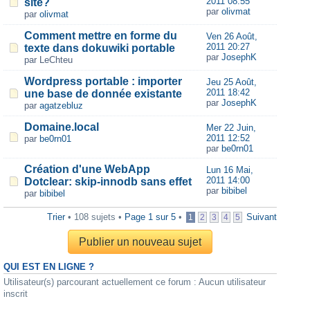
2011 08:55
site?
par
olivmat
par
olivmat
Comment mettre en forme du
Ven 26 Août,
2011 20:27
texte dans dokuwiki portable
par
JosephK
par LeChteu
Wordpress portable : importer
Jeu 25 Août,
2011 18:42
une base de donnée existante
par
JosephK
par
agatzebluz
Domaine.local
Mer 22 Juin,
2011 12:52
par
be0rn01
par
be0rn01
Création d'une WebApp
Lun 16 Mai,
2011 14:00
Dotclear: skip-innodb sans effet
par
bibibel
par
bibibel
Trier
• 108 sujets •
Page
1
sur
5
•
Suivant
1
2
3
4
5
Publier un nouveau sujet
QUI EST EN LIGNE ?
Utilisateur(s) parcourant actuellement ce forum : Aucun utilisateur
inscrit