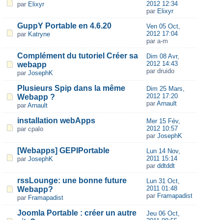
2012 12:34
par
Elixyr
par
Elixyr
GuppY Portable en 4.6.20
Ven 05 Oct,
2012 17:04
par
Katryne
par a-m
Complément du tutoriel Créer sa
Dim 08 Avr,
2012 14:43
webapp
par druido
par
JosephK
Plusieurs Spip dans la même
Dim 25 Mars,
2012 17:20
Webapp ?
par
Arnault
par
Arnault
installation webApps
Mer 15 Fév,
2012 10:57
par cpalo
par
JosephK
[Webapps] GEPIPortable
Lun 14 Nov,
2011 15:14
par
JosephK
par
ddtddt
rssLounge: une bonne future
Lun 31 Oct,
2011 01:48
Webapp?
par
Framapadist
par
Framapadist
Joomla Portable : créer un autre
Jeu 06 Oct,