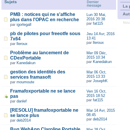
Sujets
Dernier
message
La 
Aut
PMB : notices qui ne s'affiche
Lun 30 Mai,
2016 20:38
plus dans l'OPAC en recherche
Nous
par
fat115
par
igorlegall
pb de pilotes pour freeotfe sous
Jeu 14 Avr, 2016
13:41
7x64
par
lleroux
par
lleroux
Problème au lancement de
Mer 09 Déc,
2015 10:34
CDexPortable
par
Kanedakun
par
Kanedakun
gestion des identités des
Mar 06 Oct,
2015 13:33
services framasoft
par
JosephK
par
moumoute
Framafoxportable ne se lance
Ven 16 Oct,
2015 18:52
pas
par
fat115
par
danlef
[RESOLU] framafoxportable ne
Mar 14 Avr, 2015
08:45
se lance plus
par
deb2014
par
deb2014
Bug WebApp Claroline Portable
Mar 28 Oct,