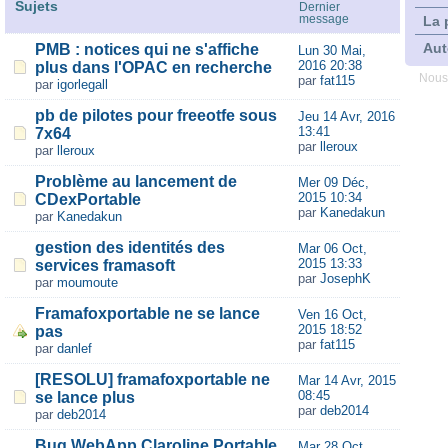
Sujets
Dernier
message
La 
Aut
PMB : notices qui ne s'affiche
Lun 30 Mai,
2016 20:38
plus dans l'OPAC en recherche
Nous
par
fat115
par
igorlegall
pb de pilotes pour freeotfe sous
Jeu 14 Avr, 2016
13:41
7x64
par
lleroux
par
lleroux
Problème au lancement de
Mer 09 Déc,
2015 10:34
CDexPortable
par
Kanedakun
par
Kanedakun
gestion des identités des
Mar 06 Oct,
2015 13:33
services framasoft
par
JosephK
par
moumoute
Framafoxportable ne se lance
Ven 16 Oct,
2015 18:52
pas
par
fat115
par
danlef
[RESOLU] framafoxportable ne
Mar 14 Avr, 2015
08:45
se lance plus
par
deb2014
par
deb2014
Bug WebApp Claroline Portable
Mar 28 Oct,