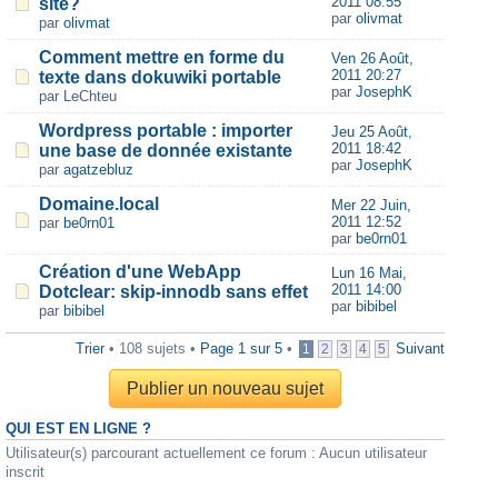
2011 08:55
site?
par
olivmat
par
olivmat
Comment mettre en forme du
Ven 26 Août,
2011 20:27
texte dans dokuwiki portable
par
JosephK
par LeChteu
Wordpress portable : importer
Jeu 25 Août,
2011 18:42
une base de donnée existante
par
JosephK
par
agatzebluz
Domaine.local
Mer 22 Juin,
2011 12:52
par
be0rn01
par
be0rn01
Création d'une WebApp
Lun 16 Mai,
2011 14:00
Dotclear: skip-innodb sans effet
par
bibibel
par
bibibel
Trier
• 108 sujets •
Page
1
sur
5
•
Suivant
1
2
3
4
5
Publier un nouveau sujet
QUI EST EN LIGNE ?
Utilisateur(s) parcourant actuellement ce forum : Aucun utilisateur
inscrit