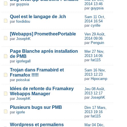
2014 13:46
par
guypsia
par
guypsia
Quel est le langage de .lch
Sam 11 Oct,
2014 16:54
par
foxdidou
par
cyrille
[Webapps] PrometheePortable
Ven 29 Août,
2014 09:06
par
JosephK
par
Penguin
Page Blanche aprés installation
Mer 27 Nov,
2013 14:06
de PMB
par
fat115
par
igorlegall
Trojan dans Framabird et
Sam 16 Nov,
2013 12:23
Framafox !!!!!
par
Hipocamp
par
poisskai
Idées de refonte du Framakey
Jeu 08 Août,
2013 12:17
Webapps Manager
par
JosephK
par
JosephK
Plusieurs bugs sur PMB
Dim 17 Mars,
2013 19:16
par
igorle
par
fat115
Wordpress et permaliens
Mar 04 Déc,