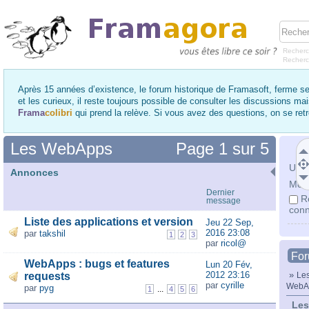
Recherc
Recher
Après 15 années d’existence, le forum historique de Framasoft, ferme se
et les curieux, il reste toujours possible de consulter les discussions ma
Frama
colibri
qui prend la relève. Si vous avez des questions, on se re
Les WebApps
Page
1
sur
5
Utili
Annonces
Mot 
Dernier
R
message
conn
Liste des applications et version
Jeu 22 Sep,
2016 23:08
par
takshil
1
2
3
par
ricol@
Fo
WebApps : bugs et features
Lun 20 Fév,
2012 23:16
»
requests
Les
par
cyrille
WebA
par
pyg
...
1
4
5
6
Les