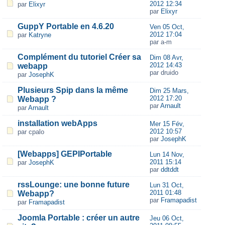
2012 12:34
par
Elixyr
par
Elixyr
GuppY Portable en 4.6.20
Ven 05 Oct,
2012 17:04
par
Katryne
par a-m
Complément du tutoriel Créer sa
Dim 08 Avr,
2012 14:43
webapp
par druido
par
JosephK
Plusieurs Spip dans la même
Dim 25 Mars,
2012 17:20
Webapp ?
par
Arnault
par
Arnault
installation webApps
Mer 15 Fév,
2012 10:57
par cpalo
par
JosephK
[Webapps] GEPIPortable
Lun 14 Nov,
2011 15:14
par
JosephK
par
ddtddt
rssLounge: une bonne future
Lun 31 Oct,
2011 01:48
Webapp?
par
Framapadist
par
Framapadist
Joomla Portable : créer un autre
Jeu 06 Oct,