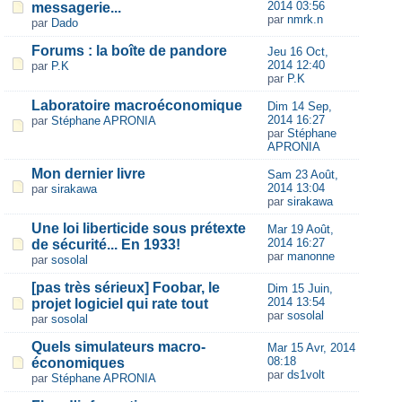
2014 03:56
messagerie...
par
nmrk.n
par
Dado
Forums : la boîte de pandore
Jeu 16 Oct,
2014 12:40
par
P.K
par
P.K
Laboratoire macroéconomique
Dim 14 Sep,
2014 16:27
par
Stéphane APRONIA
par
Stéphane
APRONIA
Mon dernier livre
Sam 23 Août,
2014 13:04
par
sirakawa
par
sirakawa
Une loi liberticide sous prétexte
Mar 19 Août,
2014 16:27
de sécurité... En 1933!
par
manonne
par
sosolal
[pas très sérieux] Foobar, le
Dim 15 Juin,
2014 13:54
projet logiciel qui rate tout
par
sosolal
par
sosolal
Quels simulateurs macro-
Mar 15 Avr, 2014
08:18
économiques
par
ds1volt
par
Stéphane APRONIA