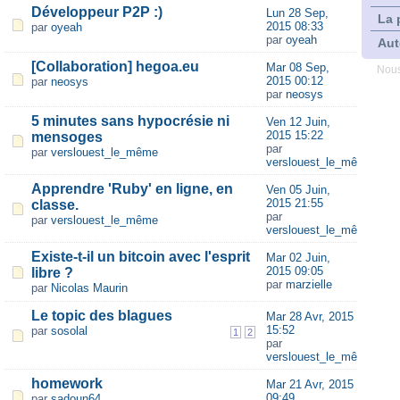
Développeur P2P :)
Lun 28 Sep,
La 
2015 08:33
par
oyeah
par
oyeah
Aut
[Collaboration] hegoa.eu
Mar 08 Sep,
Nous
2015 00:12
par
neosys
par
neosys
5 minutes sans hypocrésie ni
Ven 12 Juin,
2015 15:22
mensoges
par
par
verslouest_le_même
verslouest_le_même
Apprendre 'Ruby' en ligne, en
Ven 05 Juin,
2015 21:55
classe.
par
par
verslouest_le_même
verslouest_le_même
Existe-t-il un bitcoin avec l'esprit
Mar 02 Juin,
2015 09:05
libre ?
par
marzielle
par
Nicolas Maurin
Le topic des blagues
Mar 28 Avr, 2015
15:52
par
sosolal
1
2
par
verslouest_le_même
homework
Mar 21 Avr, 2015
09:49
par
sadoun64