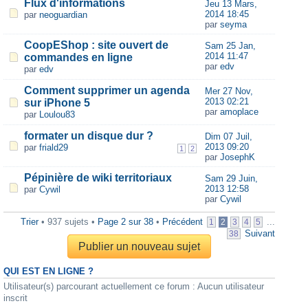
Flux d'informations
Jeu 13 Mars,
2014 18:45
par
neoguardian
par
seyma
CoopEShop : site ouvert de
Sam 25 Jan,
2014 11:47
commandes en ligne
par
edv
par
edv
Comment supprimer un agenda
Mer 27 Nov,
2013 02:21
sur iPhone 5
par
amoplace
par
Loulou83
formater un disque dur ?
Dim 07 Juil,
2013 09:20
par
friald29
1
2
par
JosephK
Pépinière de wiki territoriaux
Sam 29 Juin,
2013 12:58
par
Cywil
par
Cywil
Trier
• 937 sujets •
Page
2
sur
38
•
Précédent
...
1
2
3
4
5
Suivant
38
Publier un nouveau sujet
QUI EST EN LIGNE ?
Utilisateur(s) parcourant actuellement ce forum : Aucun utilisateur
inscrit