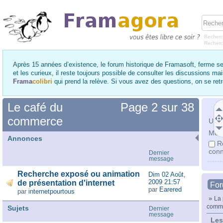
Recherc
Recher
Après 15 années d’existence, le forum historique de Framasoft, ferme se
et les curieux, il reste toujours possible de consulter les discussions ma
Frama
colibri
qui prend la relève. Si vous avez des questions, on se re
Le café du
Page
2
sur
38
commerce
Utili
Mot 
Annonces
R
conn
Dernier
message
Recherche exposé ou animation
Dim 02 Août,
2009 21:57
de présentation d'internet
Fo
par
Earered
par
internetpourtous
»
La 
comm
Sujets
Dernier
message
Les