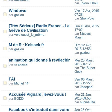
par
Tokyo Ghoul
Windows
Ven 17 Avr, 2015
07:28
par
gaziou
par
ShonPolo
[Très Sérieux] Radio France - La
Lun 13 Avr, 2015
17:02
Grève de Civilisation
par
Nicolas
par
verslouest_le_même
Maurin
M de R : Kelssek.fr
Dim 12 Avr,
2015 12:53
par
gaziou
par
gaziou
animation qui donne à revflechir
Mer 25 Mars,
2015 16:12
par
sirakawa
par
The Super
Geek
FAI
Ven 06 Mars,
2015 15:22
par
Michel 44
par
JosephK
Accusée Pignard, levez-vous !
Mer 21 Jan,
2015 09:55
par
EQDD
par
sunins834
Facebook s'introduit dans votre
Jeu 23 Oct,