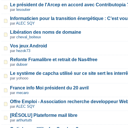
Le président de l'Arcep en accord avec Contributopia 
par
lesoutier
Informaticien pour la transition énergétique : C'est vou
par
ALEC SQY
Libération des noms de domaine
par
cheval_boiteux
Vos jeux Android
par
hezok73
Refonte Framalibre et retrait de Nas4free
par
dubser
Le système de capcha utilisé sur ce site sert les interrê
par yohooo
France info Moi président du 20 avril
par
mecaro
Offre Emploi - Association recherche developpeur W
par
ALEC SQY
[RÉSOLU] Plateforme mail libre
par
arthurtutti