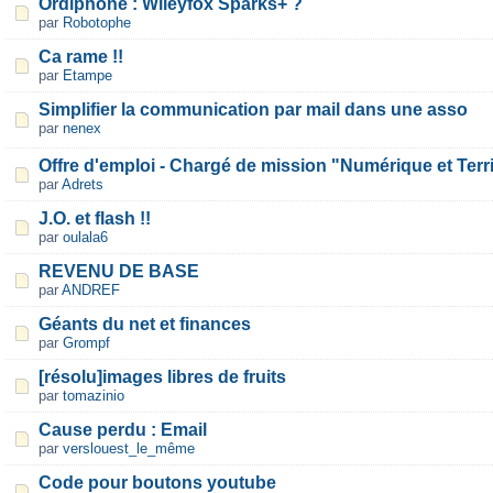
Ordiphone : Wileyfox Sparks+ ?
par
Robotophe
Ca rame !!
par
Etampe
Simplifier la communication par mail dans une asso
par
nenex
Offre d'emploi - Chargé de mission "Numérique et Terri
par
Adrets
J.O. et flash !!
par
oulala6
REVENU DE BASE
par
ANDREF
Géants du net et finances
par
Grompf
[résolu]images libres de fruits
par
tomazinio
Cause perdu : Email
par
verslouest_le_même
Code pour boutons youtube