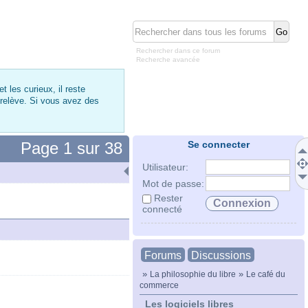
Rechercher dans ce forum
Recherche avancée
 les curieux, il reste
 relève. Si vous avez des
Page
1
sur
38
Se connecter
Utilisateur:
Mot de passe:
Rester
connecté
Forums
Discussions
»
»
La philosophie du libre
Le café du
commerce
Les logiciels libres