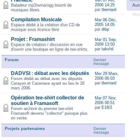
Ven 07 Avr,
2006 14:25
Aut
Baladeur mp3/wma/ogg bourré de
par
tbernard
musiques libres.
Nous
Compilation Musicale
Mar 06 Déc,
2005 14:05
Espace dédié à la création d'un CD de
par
dibp
musique sous licence libre
Projet : Framashirt
Mar 01 Sep,
2009 13:50
Espace de création / discussion en vue
par
takshil
d'ouvrir une boutique en ligne de tee-shirts.
Forum
Dernier
message
DADVSI : débat avec les députés
Mer 29 Mars,
2006 06:03
Forum dédié au débat avec les députés
par
tbernard
Carayon et Cazenave ayant eu lieu le 28
mars 2006.
Opération tee-shirt collector de
Mar 07 Nov,
2006 00:51
soutien à Framasoft
par
E18i3
Forum archivé du premier tee-shirt
Framasoft devenu "collector" puisque plus
en vente.
Projets partenaires
Dernier
message