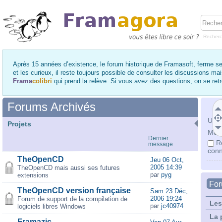
Recher
Après 15 années d’existence, le forum historique de Framasoft, ferme se
et les curieux, il reste toujours possible de consulter les discussions ma
Frama
colibri
qui prend la relève. Si vous avez des questions, on se re
Forums Archivés
Utili
Projets
Mot 
Dernier
R
message
conn
TheOpenCD
Jeu 06 Oct,
2005 14:39
TheOpenCD mais aussi ses futures
par
pyg
extensions
Fo
TheOpenCD version française
Sam 23 Déc,
2006 19:24
Forum de support de la compilation de
Les
par
jc40974
logiciels libres Windows
La 
Framazic