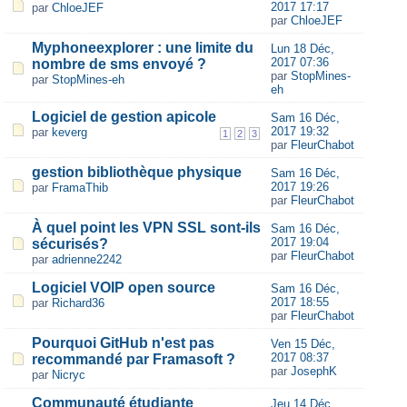
2017 17:17
par
ChloeJEF
par
ChloeJEF
Myphoneexplorer : une limite du
Lun 18 Déc,
2017 07:36
nombre de sms envoyé ?
par
StopMines-
par
StopMines-eh
eh
Logiciel de gestion apicole
Sam 16 Déc,
2017 19:32
par
keverg
1
2
3
par
FleurChabot
gestion bibliothèque physique
Sam 16 Déc,
2017 19:26
par
FramaThib
par
FleurChabot
À quel point les VPN SSL sont-ils
Sam 16 Déc,
2017 19:04
sécurisés?
par
FleurChabot
par
adrienne2242
Logiciel VOIP open source
Sam 16 Déc,
2017 18:55
par
Richard36
par
FleurChabot
Pourquoi GitHub n'est pas
Ven 15 Déc,
2017 08:37
recommandé par Framasoft ?
par
JosephK
par
Nicryc
Communauté étudiante
Jeu 14 Déc,