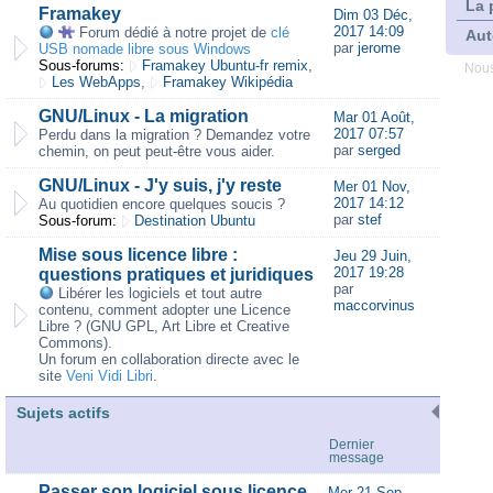
La 
Framakey
Dim 03 Déc,
2017 14:09
Forum dédié à notre projet de
clé
Aut
par
jerome
USB nomade libre sous Windows
Sous-forums:
Framakey Ubuntu-fr remix
,
Nous
Les WebApps
,
Framakey Wikipédia
GNU/Linux - La migration
Mar 01 Août,
2017 07:57
Perdu dans la migration ? Demandez votre
par
serged
chemin, on peut peut-être vous aider.
GNU/Linux - J'y suis, j'y reste
Mer 01 Nov,
2017 14:12
Au quotidien encore quelques soucis ?
par
stef
Sous-forum:
Destination Ubuntu
Mise sous licence libre :
Jeu 29 Juin,
2017 19:28
questions pratiques et juridiques
par
Libérer les logiciels et tout autre
maccorvinus
contenu, comment adopter une Licence
Libre ? (GNU GPL, Art Libre et Creative
Commons).
Un forum en collaboration directe avec le
site
Veni Vidi Libri
.
Sujets actifs
Dernier
message
Passer son logiciel sous licence
Mer 21 Sep,