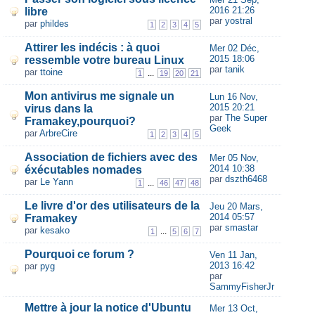
2016 21:26
libre
par
yostral
par
phildes
1
2
3
4
5
Attirer les indécis : à quoi
Mer 02 Déc,
2015 18:06
ressemble votre bureau Linux
par
tanik
par
ttoine
...
1
19
20
21
Mon antivirus me signale un
Lun 16 Nov,
2015 20:21
virus dans la
par
The Super
Framakey,pourquoi?
Geek
par
ArbreCire
1
2
3
4
5
Association de fichiers avec des
Mer 05 Nov,
2014 10:38
éxécutables nomades
par
dszth6468
par
Le Yann
...
1
46
47
48
Le livre d'or des utilisateurs de la
Jeu 20 Mars,
2014 05:57
Framakey
par
smastar
par
kesako
...
1
5
6
7
Pourquoi ce forum ?
Ven 11 Jan,
2013 16:42
par
pyg
par
SammyFisherJr
Mettre à jour la notice d'Ubuntu
Mer 13 Oct,