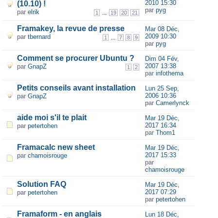
2010 15:30
(10.10) !
par
pyg
par
elrik
...
1
19
20
21
Framakey, la revue de presse
Mar 08 Déc,
2009 10:30
par
tbernard
...
1
7
8
9
par
pyg
Comment se procurer Ubuntu ?
Dim 04 Fév,
2007 13:38
par
GnapZ
1
2
par
infothema
Petits conseils avant installation
Lun 25 Sep,
2006 10:36
par
GnapZ
par
Camerlynck
aide moi s'il te plait
Mar 19 Déc,
2017 16:34
par
petertohen
par
Thom1
Framacalc new sheet
Mar 19 Déc,
2017 15:33
par
chamoisrouge
par
chamoisrouge
Solution FAQ
Mar 19 Déc,
2017 07:29
par
petertohen
par
petertohen
Framaform - en anglais
Lun 18 Déc,