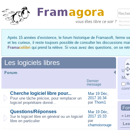
Recherc
Recher
Après 15 années d’existence, le forum historique de Framasoft, ferme se
et les curieux, il reste toujours possible de consulter les discussions ma
Frama
colibri
qui prend la relève. Si vous avez des questions, on se re
Les logiciels libres
Utili
Forum
Mot 
Dernier
R
message
conn
Cherche logiciel libre pour...
Mar 19 Déc,
2017 16:34
Pour une tâche précise, pour remplacer un
par
Thom1
logiciel propriétaire donné...
Fo
Questions/Réponses
Mar 19 Déc,
»
Les
2017 15:33
Sur le logiciel libre en général ou un logiciel
par
libre en particulier
Les
chamoisrouge