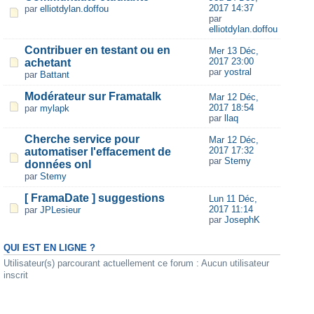
2017 14:37
par
elliotdylan.doffou
par
elliotdylan.doffou
Contribuer en testant ou en
Mer 13 Déc,
2017 23:00
achetant
par
yostral
par
Battant
Modérateur sur Framatalk
Mar 12 Déc,
2017 18:54
par
mylapk
par
llaq
Cherche service pour
Mar 12 Déc,
2017 17:32
automatiser l'effacement de
par
Stemy
données onl
par
Stemy
[ FramaDate ] suggestions
Lun 11 Déc,
2017 11:14
par
JPLesieur
par
JosephK
QUI EST EN LIGNE ?
Utilisateur(s) parcourant actuellement ce forum : Aucun utilisateur
inscrit