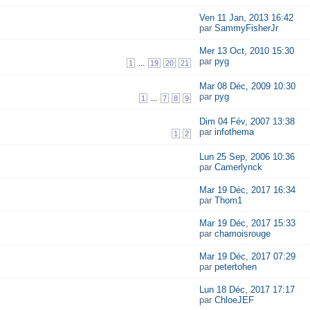
Ven 11 Jan, 2013 16:42
par
SammyFisherJr
Mer 13 Oct, 2010 15:30
par
pyg
...
1
19
20
21
Mar 08 Déc, 2009 10:30
par
pyg
...
1
7
8
9
Dim 04 Fév, 2007 13:38
par
infothema
1
2
Lun 25 Sep, 2006 10:36
par
Camerlynck
Mar 19 Déc, 2017 16:34
par
Thom1
Mar 19 Déc, 2017 15:33
par
chamoisrouge
Mar 19 Déc, 2017 07:29
par
petertohen
Lun 18 Déc, 2017 17:17
par
ChloeJEF