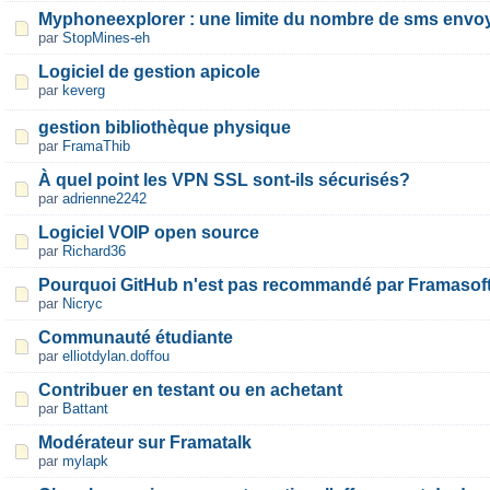
Myphoneexplorer : une limite du nombre de sms envo
par
StopMines-eh
Logiciel de gestion apicole
par
keverg
gestion bibliothèque physique
par
FramaThib
À quel point les VPN SSL sont-ils sécurisés?
par
adrienne2242
Logiciel VOIP open source
par
Richard36
Pourquoi GitHub n'est pas recommandé par Framasoft
par
Nicryc
Communauté étudiante
par
elliotdylan.doffou
Contribuer en testant ou en achetant
par
Battant
Modérateur sur Framatalk
par
mylapk