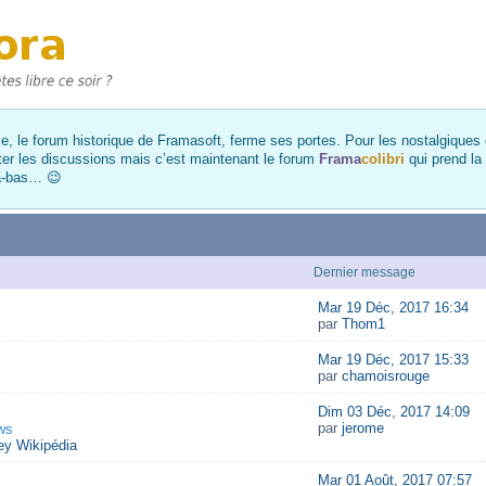
, le forum historique de Framasoft, ferme ses portes. Pour les nostalgiques et
ter les discussions mais c’est maintenant le forum
Frama
colibri
qui prend la
là-bas… 😉
Dernier message
Mar 19 Déc, 2017 16:34
par
Thom1
Mar 19 Déc, 2017 15:33
par
chamoisrouge
Dim 03 Déc, 2017 14:09
par
jerome
ws
y Wikipédia
Mar 01 Août, 2017 07:57