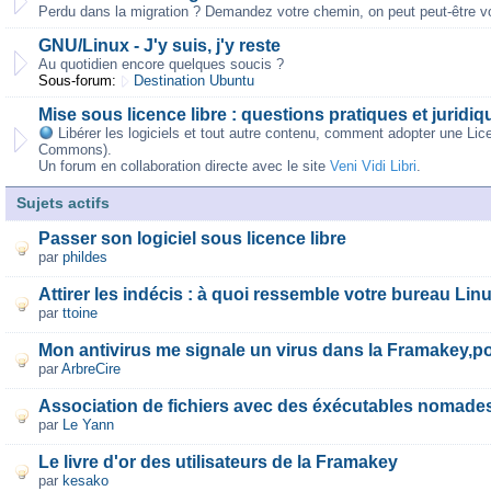
Perdu dans la migration ? Demandez votre chemin, on peut peut-être vo
GNU/Linux - J'y suis, j'y reste
Au quotidien encore quelques soucis ?
Sous-forum:
Destination Ubuntu
Mise sous licence libre : questions pratiques et juridiq
Libérer les logiciels et tout autre contenu, comment adopter une Lic
Commons).
Un forum en collaboration directe avec le site
Veni Vidi Libri
.
Sujets actifs
Passer son logiciel sous licence libre
par
phildes
Attirer les indécis : à quoi ressemble votre bureau Lin
par
ttoine
Mon antivirus me signale un virus dans la Framakey,p
par
ArbreCire
Association de fichiers avec des éxécutables nomade
par
Le Yann
Le livre d'or des utilisateurs de la Framakey
par
kesako