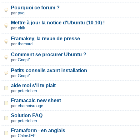
Pourquoi ce forum ?
par
pyg
Mettre à jour la notice d'Ubuntu (10.10) !
par
elrik
Framakey, la revue de presse
par
tbernard
Comment se procurer Ubuntu ?
par
GnapZ
Petits conseils avant installation
par
GnapZ
aide moi s'il te plait
par
petertohen
Framacalc new sheet
par
chamoisrouge
Solution FAQ
par
petertohen
Framaform - en anglais
par
ChloeJEF