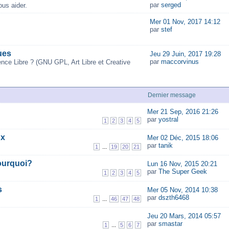
par
serged
us aider.
Mer 01 Nov, 2017 14:12
par
stef
ues
Jeu 29 Juin, 2017 19:28
par
maccorvinus
ence Libre ? (GNU GPL, Art Libre et Creative
Dernier message
Mer 21 Sep, 2016 21:26
par
yostral
1
2
3
4
5
ux
Mer 02 Déc, 2015 18:06
par
tanik
...
1
19
20
21
ourquoi?
Lun 16 Nov, 2015 20:21
par
The Super Geek
1
2
3
4
5
s
Mer 05 Nov, 2014 10:38
par
dszth6468
...
1
46
47
48
Jeu 20 Mars, 2014 05:57
par
smastar
...
1
5
6
7