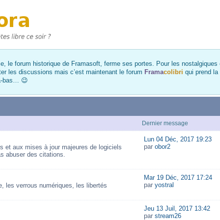
, le forum historique de Framasoft, ferme ses portes. Pour les nostalgiques et
ter les discussions mais c’est maintenant le forum
Frama
colibri
qui prend la
là-bas… 😉
Dernier message
Lun 04 Déc, 2017 19:23
par
obor2
és et aux mises à jour majeures de logiciels
as abuser des citations.
Mar 19 Déc, 2017 17:24
par
yostral
 les verrous numériques, les libertés
Jeu 13 Juil, 2017 13:42
par
stream26