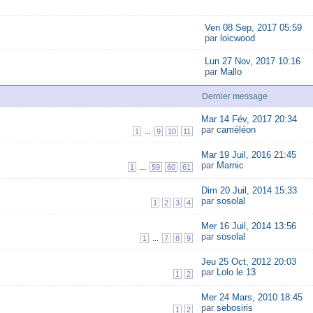
Ven 08 Sep, 2017 05:59
par
loicwood
Lun 27 Nov, 2017 10:16
par
Mallo
Dernier message
Mar 14 Fév, 2017 20:34
par
caméléon
...
1
9
10
11
Mar 19 Juil, 2016 21:45
par
Marnic
...
1
59
60
61
Dim 20 Juil, 2014 15:33
par
sosolal
1
2
3
4
Mer 16 Juil, 2014 13:56
par
sosolal
...
1
7
8
9
Jeu 25 Oct, 2012 20:03
par
Lolo le 13
1
2
Mer 24 Mars, 2010 18:45
par
sebosiris
1
2