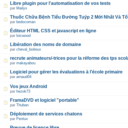
Libre plugin pour l'automatisation de vos tests
par
Mailys
Thuốc Chữa Bệnh Tiểu Đường Tuýp 2 Mới Nhất Và Tốt
par
bedocoman
Éditeur HTML CSS et javascript en ligne
par
loicwood
Libération des noms de domaine
par
cheval_boiteux
recrute animateurs/-trices pour la réforme des tps scol
par
makayabou
Logiciel pour gérer les évaluations à l'école primaire
par
arnaud04
Vos jeux Android
par
hezok73
FramaDVD et logiciel "portable"
par
Thuban
Déploiement de services chatons
par
Pentux
Preuve de licence libre