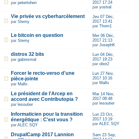
2017 17:24
par
petertohen
par
yostral
Vie privée vs cyberharcèlement
Jeu 07 Déc,
2017 13:41
par
Stemy
par
Thom1
Le bitcoin en question
Mer 06 Déc,
2017 21:13
par
Stemy
par
JosephK
distros 32 bits
Lun 04 Déc,
2017 19:23
par
gabresmal
par
obor2
Forcer le recto-verso d'une
Lun 27 Nov,
2017 10:16
pièce-jointe
par
Mallo
par
Mallo
Le président de l'Arcep en
Mar 14 Nov,
2017 08:48
accord avec Contributopia ?
par
lesoutier
par
lesoutier
Informaticien pour la transition
Lun 23 Oct,
2017 13:19
énergétique : C'est vous ?
par
ALEC SQY
par
ALEC SQY
DrupalCamp 2017 Lannion
Sam 23 Sep,