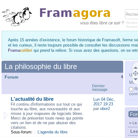
Recherc
Recher
Après 15 années d’existence, le forum historique de Framasoft, ferme se
et les curieux, il reste toujours possible de consulter les discussions ma
Frama
colibri
qui prend la relève. Si vous avez des questions, on se re
La philosophie du libre
Utili
Forum
Mot 
Dernier
R
message
conn
L'actualité du libre
Lun 04 Déc,
2017 19:23
Fil continu d'informations sur tout ce qui
par
obor2
touche au libre, aux nouveautés et aux
mises à jour majeures de logiciels libres.
Fo
Merci de présenter toute news qui pointe
vers un lien et de ne pas abuser des
»
La 
citations.
Les
Sous-forum:
L'agenda du libre