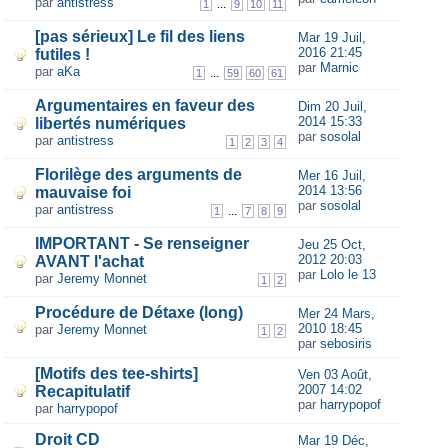
par
antistress
...
1
9
10
11
[pas sérieux] Le fil des liens
Mar 19 Juil,
2016 21:45
futiles !
par
Marnic
par
aKa
...
1
59
60
61
Argumentaires en faveur des
Dim 20 Juil,
2014 15:33
libertés numériques
par
sosolal
par
antistress
1
2
3
4
Florilège des arguments de
Mer 16 Juil,
2014 13:56
mauvaise foi
par
sosolal
par
antistress
...
1
7
8
9
IMPORTANT - Se renseigner
Jeu 25 Oct,
2012 20:03
AVANT l'achat
par
Lolo le 13
par
Jeremy Monnet
1
2
Procédure de Détaxe (long)
Mer 24 Mars,
2010 18:45
par
Jeremy Monnet
1
2
par
sebosiris
[Motifs des tee-shirts]
Ven 03 Août,
2007 14:02
Recapitulatif
par
harrypopof
par
harrypopof
Droit CD
Mar 19 Déc,