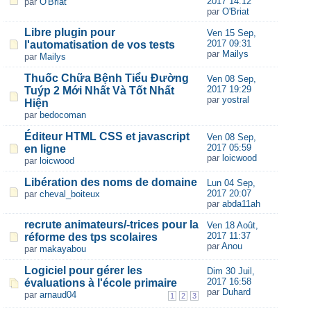
2017 14:12
par
O'Briat
par
O'Briat
Libre plugin pour
Ven 15 Sep,
2017 09:31
l'automatisation de vos tests
par
Mailys
par
Mailys
Thuốc Chữa Bệnh Tiểu Đường
Ven 08 Sep,
2017 19:29
Tuýp 2 Mới Nhất Và Tốt Nhất
par
yostral
Hiện
par
bedocoman
Éditeur HTML CSS et javascript
Ven 08 Sep,
2017 05:59
en ligne
par
loicwood
par
loicwood
Libération des noms de domaine
Lun 04 Sep,
2017 20:07
par
cheval_boiteux
par
abda11ah
recrute animateurs/-trices pour la
Ven 18 Août,
2017 11:37
réforme des tps scolaires
par
Anou
par
makayabou
Logiciel pour gérer les
Dim 30 Juil,
2017 16:58
évaluations à l'école primaire
par
Duhard
par
arnaud04
1
2
3