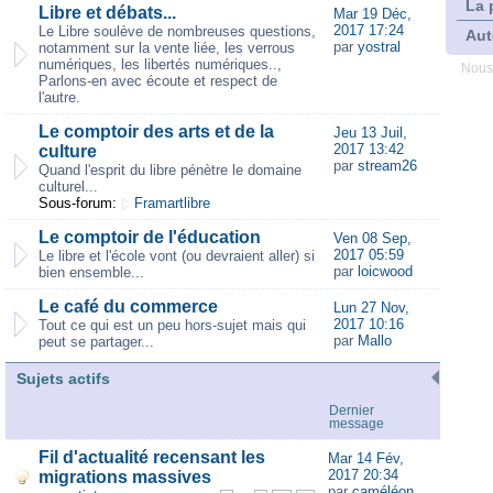
La 
Libre et débats...
Mar 19 Déc,
2017 17:24
Le Libre soulève de nombreuses questions,
Aut
par
yostral
notamment sur la vente liée, les verrous
numériques, les libertés numériques..,
Nous
Parlons-en avec écoute et respect de
l'autre.
Le comptoir des arts et de la
Jeu 13 Juil,
2017 13:42
culture
par
stream26
Quand l'esprit du libre pénètre le domaine
culturel...
Sous-forum:
Framartlibre
Le comptoir de l'éducation
Ven 08 Sep,
2017 05:59
Le libre et l'école vont (ou devraient aller) si
par
loicwood
bien ensemble...
Le café du commerce
Lun 27 Nov,
2017 10:16
Tout ce qui est un peu hors-sujet mais qui
par
Mallo
peut se partager...
Sujets actifs
Dernier
message
Fil d'actualité recensant les
Mar 14 Fév,
2017 20:34
migrations massives
par
caméléon