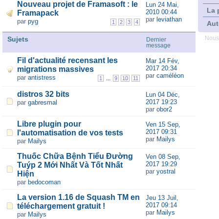
Nouveau projet de Framasoft : le
Lun 24 Mai,
La 
2010 00:44
Framapack
par
leviathan
par
pyg
1
2
3
4
Aut
Sujets
Nous
Dernier
message
Fil d'actualité recensant les
Mar 14 Fév,
2017 20:34
migrations massives
par
caméléon
par
antistress
...
1
9
10
11
distros 32 bits
Lun 04 Déc,
2017 19:23
par
gabresmal
par
obor2
Libre plugin pour
Ven 15 Sep,
2017 09:31
l'automatisation de vos tests
par
Mailys
par
Mailys
Thuốc Chữa Bệnh Tiểu Đường
Ven 08 Sep,
2017 19:29
Tuýp 2 Mới Nhất Và Tốt Nhất
par
yostral
Hiện
par
bedocoman
La version 1.16 de Squash TM en
Jeu 13 Juil,
2017 09:14
téléchargement gratuit !
par
Mailys
par
Mailys