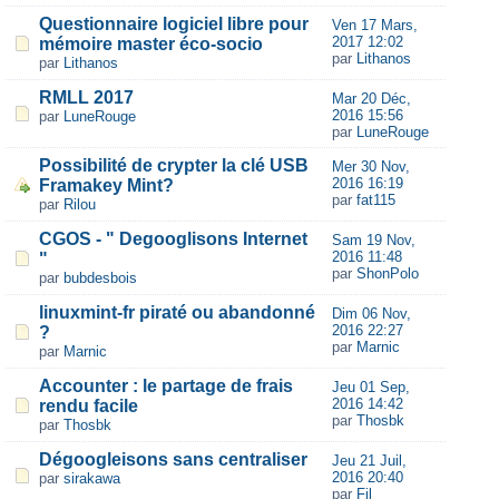
Questionnaire logiciel libre pour
Ven 17 Mars,
2017 12:02
mémoire master éco-socio
par
Lithanos
par
Lithanos
RMLL 2017
Mar 20 Déc,
2016 15:56
par
LuneRouge
par
LuneRouge
Possibilité de crypter la clé USB
Mer 30 Nov,
2016 16:19
Framakey Mint?
par
fat115
par
Rilou
CGOS - " Degooglisons Internet
Sam 19 Nov,
2016 11:48
"
par
ShonPolo
par
bubdesbois
linuxmint-fr piraté ou abandonné
Dim 06 Nov,
2016 22:27
?
par
Marnic
par
Marnic
Accounter : le partage de frais
Jeu 01 Sep,
2016 14:42
rendu facile
par
Thosbk
par
Thosbk
Dégoogleisons sans centraliser
Jeu 21 Juil,
2016 20:40
par
sirakawa
par
Fil