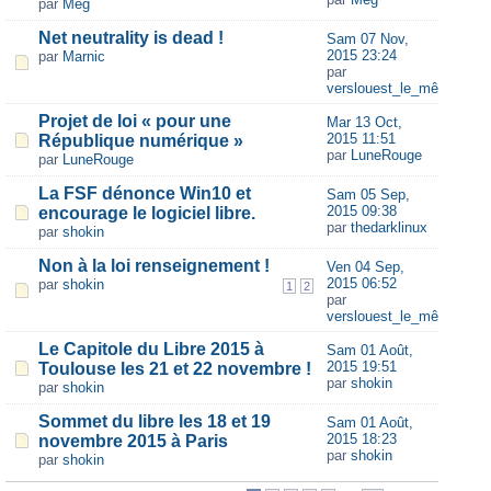
par
Meg
Net neutrality is dead !
Sam 07 Nov,
2015 23:24
par
Marnic
par
verslouest_le_même
Projet de loi « pour une
Mar 13 Oct,
2015 11:51
République numérique »
par
LuneRouge
par
LuneRouge
La FSF dénonce Win10 et
Sam 05 Sep,
2015 09:38
encourage le logiciel libre.
par
thedarklinux
par
shokin
Non à la loi renseignement !
Ven 04 Sep,
2015 06:52
par
shokin
1
2
par
verslouest_le_même
Le Capitole du Libre 2015 à
Sam 01 Août,
2015 19:51
Toulouse les 21 et 22 novembre !
par
shokin
par
shokin
Sommet du libre les 18 et 19
Sam 01 Août,
2015 18:23
novembre 2015 à Paris
par
shokin
par
shokin