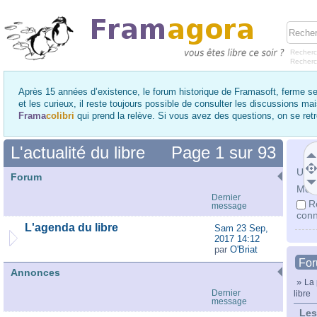
Recherc
Recher
Après 15 années d’existence, le forum historique de Framasoft, ferme se
et les curieux, il reste toujours possible de consulter les discussions ma
Frama
colibri
qui prend la relève. Si vous avez des questions, on se re
L'actualité du libre
Page
1
sur
93
Utili
Forum
Mot 
Dernier
R
message
conn
L'agenda du libre
Sam 23 Sep,
2017 14:12
par
O'Briat
Fo
Annonces
»
La 
Dernier
libre
message
Les