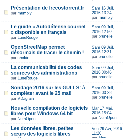
Présentation de freeostorrent.fr
Sam 16 Juil,
2016 13:24
par
mumbly
par
mumbly
Le guide « Autodéfense courriel
Sam 09 Juil,
2016 12:50
» disponible en français
par
prunelle
par
LuneRouge
OpenStreetMap permet
Sam 09 Juil,
2016 12:31
désormais de tracer le chemin !
par
prunelle
par
shokin
La communicabilité des codes
Sam 09 Juil,
2016 00:46
sources des administrations
par
prunelle
par
LuneRouge
Sondage 2016 sur les GULLS: à
Sam 09 Juil,
2016 00:28
compléter avant le 25 mai!
par
prunelle
par
VDagrain
Nouvelle compilation de logiciels
Mar 17 Mai,
2016 15:04
libres pour Windows 64 bit
par
NumOpen
par
NumOpen
Les données libres, petites
Ven 29 Avr, 2016
11:26
sœurs des logiciels libres
par
Meg