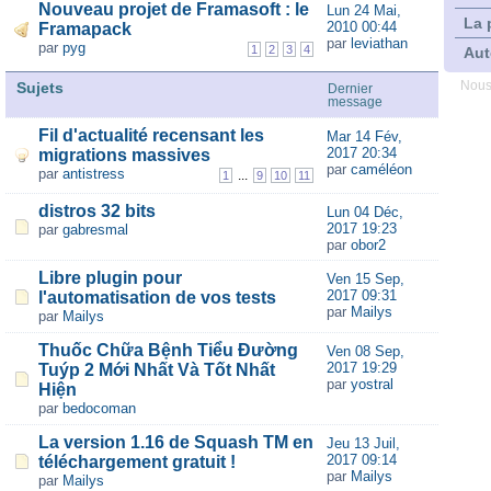
Nouveau projet de Framasoft : le
Lun 24 Mai,
La 
2010 00:44
Framapack
par
leviathan
par
pyg
1
2
3
4
Aut
Sujets
Nous
Dernier
message
Fil d'actualité recensant les
Mar 14 Fév,
2017 20:34
migrations massives
par
caméléon
par
antistress
...
1
9
10
11
distros 32 bits
Lun 04 Déc,
2017 19:23
par
gabresmal
par
obor2
Libre plugin pour
Ven 15 Sep,
2017 09:31
l'automatisation de vos tests
par
Mailys
par
Mailys
Thuốc Chữa Bệnh Tiểu Đường
Ven 08 Sep,
2017 19:29
Tuýp 2 Mới Nhất Và Tốt Nhất
par
yostral
Hiện
par
bedocoman
La version 1.16 de Squash TM en
Jeu 13 Juil,
2017 09:14
téléchargement gratuit !
par
Mailys
par
Mailys