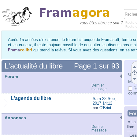
Recherc
Recher
Après 15 années d’existence, le forum historique de Framasoft, ferme se
et les curieux, il reste toujours possible de consulter les discussions ma
Frama
colibri
qui prend la relève. Si vous avez des questions, on se re
L'actualité du libre
Page
1
sur
93
Utili
Forum
Mot 
Dernier
R
message
conn
L'agenda du libre
Sam 23 Sep,
2017 14:12
par
O'Briat
Fo
Annonces
»
La 
Dernier
libre
message
Les