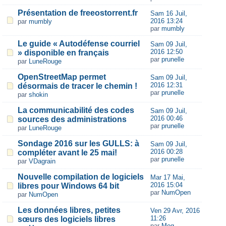
Présentation de freeostorrent.fr
Sam 16 Juil,
2016 13:24
par
mumbly
par
mumbly
Le guide « Autodéfense courriel
Sam 09 Juil,
2016 12:50
» disponible en français
par
prunelle
par
LuneRouge
OpenStreetMap permet
Sam 09 Juil,
2016 12:31
désormais de tracer le chemin !
par
prunelle
par
shokin
La communicabilité des codes
Sam 09 Juil,
2016 00:46
sources des administrations
par
prunelle
par
LuneRouge
Sondage 2016 sur les GULLS: à
Sam 09 Juil,
2016 00:28
compléter avant le 25 mai!
par
prunelle
par
VDagrain
Nouvelle compilation de logiciels
Mar 17 Mai,
2016 15:04
libres pour Windows 64 bit
par
NumOpen
par
NumOpen
Les données libres, petites
Ven 29 Avr, 2016
11:26
sœurs des logiciels libres
par
Meg