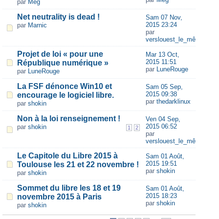
par
Meg
Net neutrality is dead !
Sam 07 Nov,
2015 23:24
par
Marnic
par
verslouest_le_même
Projet de loi « pour une
Mar 13 Oct,
2015 11:51
République numérique »
par
LuneRouge
par
LuneRouge
La FSF dénonce Win10 et
Sam 05 Sep,
2015 09:38
encourage le logiciel libre.
par
thedarklinux
par
shokin
Non à la loi renseignement !
Ven 04 Sep,
2015 06:52
par
shokin
1
2
par
verslouest_le_même
Le Capitole du Libre 2015 à
Sam 01 Août,
2015 19:51
Toulouse les 21 et 22 novembre !
par
shokin
par
shokin
Sommet du libre les 18 et 19
Sam 01 Août,
2015 18:23
novembre 2015 à Paris
par
shokin
par
shokin