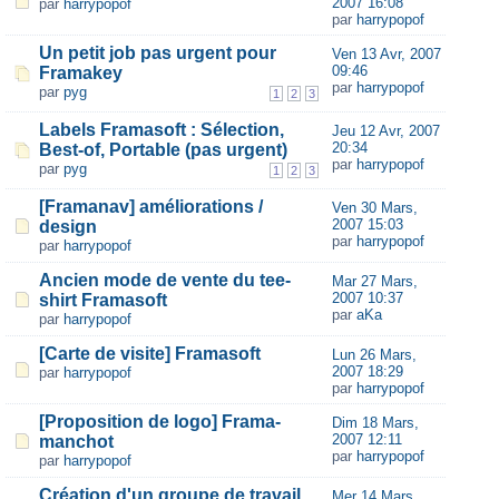
2007 16:08
par
harrypopof
par
harrypopof
Un petit job pas urgent pour
Ven 13 Avr, 2007
09:46
Framakey
par
harrypopof
par
pyg
1
2
3
Labels Framasoft : Sélection,
Jeu 12 Avr, 2007
20:34
Best-of, Portable (pas urgent)
par
harrypopof
par
pyg
1
2
3
[Framanav] améliorations /
Ven 30 Mars,
2007 15:03
design
par
harrypopof
par
harrypopof
Ancien mode de vente du tee-
Mar 27 Mars,
2007 10:37
shirt Framasoft
par
aKa
par
harrypopof
[Carte de visite] Framasoft
Lun 26 Mars,
2007 18:29
par
harrypopof
par
harrypopof
[Proposition de logo] Frama-
Dim 18 Mars,
2007 12:11
manchot
par
harrypopof
par
harrypopof
Création d'un groupe de travail
Mer 14 Mars,