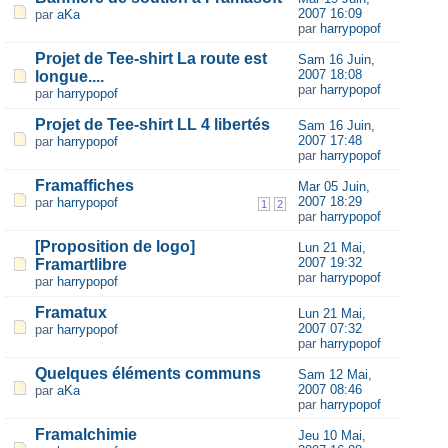
2007 16:09
par
aKa
par
harrypopof
Projet de Tee-shirt La route est
Sam 16 Juin,
2007 18:08
longue....
par
harrypopof
par
harrypopof
Projet de Tee-shirt LL 4 libertés
Sam 16 Juin,
2007 17:48
par
harrypopof
par
harrypopof
Framaffiches
Mar 05 Juin,
2007 18:29
par
harrypopof
1
2
par
harrypopof
[Proposition de logo]
Lun 21 Mai,
2007 19:32
Framartlibre
par
harrypopof
par
harrypopof
Framatux
Lun 21 Mai,
2007 07:32
par
harrypopof
par
harrypopof
Quelques éléments communs
Sam 12 Mai,
2007 08:46
par
aKa
par
harrypopof
Framalchimie
Jeu 10 Mai,