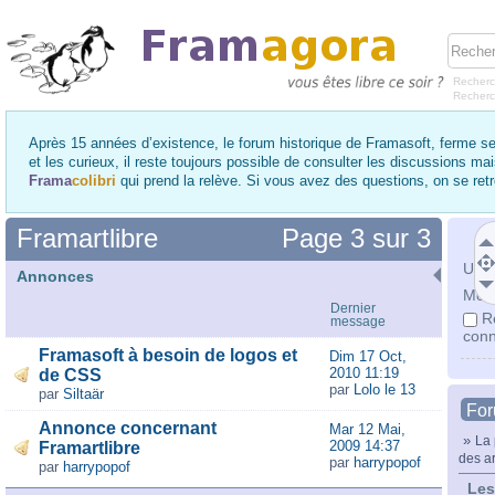
Recherc
Recher
Après 15 années d’existence, le forum historique de Framasoft, ferme se
et les curieux, il reste toujours possible de consulter les discussions ma
Frama
colibri
qui prend la relève. Si vous avez des questions, on se re
Framartlibre
Page
3
sur
3
Utili
Annonces
Mot 
Dernier
R
message
conn
Framasoft à besoin de logos et
Dim 17 Oct,
2010 11:19
de CSS
par
Lolo le 13
par
Siltaär
Fo
Annonce concernant
Mar 12 Mai,
»
La 
2009 14:37
Framartlibre
des ar
par
harrypopof
par
harrypopof
Les