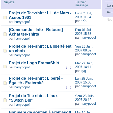
Sujets
Dernier
La 
message
Aut
Projet de Tee-shirt : LL. de Mars -
Lun 02 Juil,
2007 11:54
Assoc 1901
Nous
par
aKa
par
harrypopof
[Commande - Info - Retours]
Dim 01 Juil,
2007 15:53
Achat tee-shirts
par
harrypopof
par
harrypopof
Projet de Tee-shirt : La liberté est
Ven 29 Juin,
2007 08:59
un choix
par
harrypopof
par
harrypopof
Projet de Logo FramaShirt
Mer 27 Juin,
2007 14:11
par
harrypopof
1
2
par
pyg
Projet de Tee-shirt : Liberté -
Lun 25 Juin,
2007 15:03
Égalité - Fraternité
par
harrypopof
par
harrypopof
1
2
Projet de Tee-shirt : Linux
Sam 23 Juin,
2007 20:12
"Switch Bill"
par
harrypopof
par
harrypopof
Banniere de soutien à Framasoft
Mar 19 Juin,