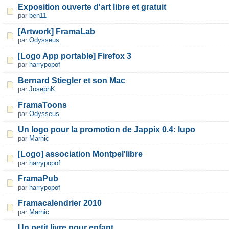
Exposition ouverte d'art libre et gratuit
par
ben11
[Artwork] FramaLab
par
Odysseus
[Logo App portable] Firefox 3
par
harrypopof
Bernard Stiegler et son Mac
par
JosephK
FramaToons
par
Odysseus
Un logo pour la promotion de Jappix 0.4: lupo
par
Marnic
[Logo] association Montpel'libre
par
harrypopof
FramaPub
par
harrypopof
Framacalendrier 2010
par
Marnic
Un petit livre pour enfant