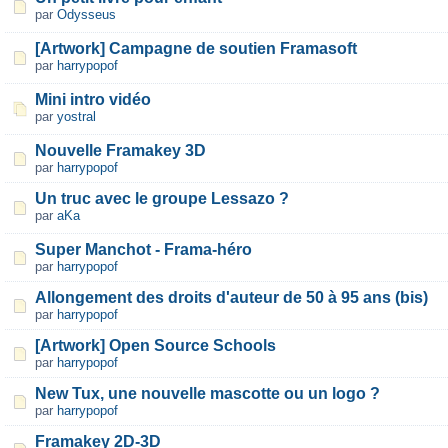
par
Odysseus
[Artwork] Campagne de soutien Framasoft
par
harrypopof
Mini intro vidéo
par
yostral
Nouvelle Framakey 3D
par
harrypopof
Un truc avec le groupe Lessazo ?
par
aKa
Super Manchot - Frama-héro
par
harrypopof
Allongement des droits d'auteur de 50 à 95 ans (bis)
par
harrypopof
[Artwork] Open Source Schools
par
harrypopof
New Tux, une nouvelle mascotte ou un logo ?
par
harrypopof
Framakey 2D-3D