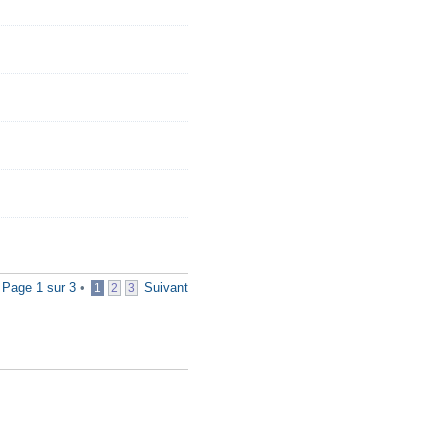
•
Page
1
sur
3
•
Suivant
1
2
3