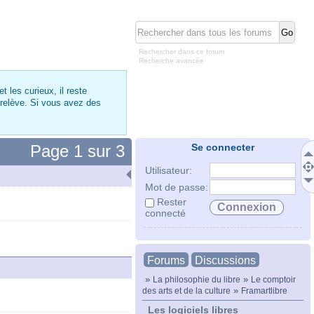
Rechercher dans ce forum
Recherche avancée
 les curieux, il reste
 relève. Si vous avez des
Page
1
sur
3
Se connecter
Utilisateur:
Mot de passe:
Rester
connecté
Forums
Discussions
»
»
La philosophie du libre
Le comptoir
»
des arts et de la culture
Framartlibre
Les logiciels libres