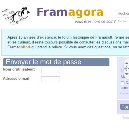
Recher
Après 15 années d’existence, le forum historique de Framasoft, ferme se
et les curieux, il reste toujours possible de consulter les discussions ma
Frama
colibri
qui prend la relève. Si vous avez des questions, on se re
Envoyer le mot de passe
Nom d’utilisateur:
Utili
Mot 
Adresse e-mail:
R
conn
Fo
Nous