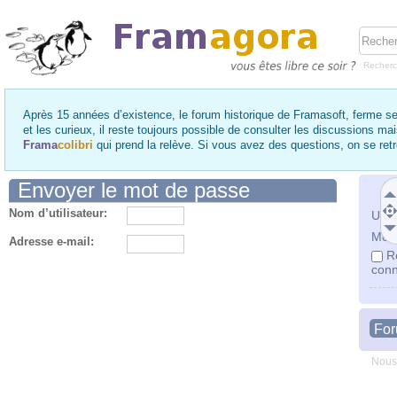
Recher
Après 15 années d’existence, le forum historique de Framasoft, ferme se
et les curieux, il reste toujours possible de consulter les discussions ma
Frama
colibri
qui prend la relève. Si vous avez des questions, on se re
Envoyer le mot de passe
Nom d’utilisateur:
Utili
Mot 
Adresse e-mail:
R
conn
Fo
Nous