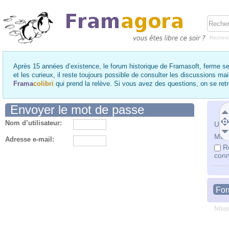
Recher
Après 15 années d’existence, le forum historique de Framasoft, ferme se
et les curieux, il reste toujours possible de consulter les discussions ma
Frama
colibri
qui prend la relève. Si vous avez des questions, on se re
Envoyer le mot de passe
Nom d’utilisateur:
Utili
Mot 
Adresse e-mail:
R
conn
Fo
Nous