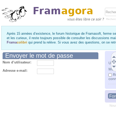
Recher
Après 15 années d’existence, le forum historique de Framasoft, ferme se
et les curieux, il reste toujours possible de consulter les discussions ma
Frama
colibri
qui prend la relève. Si vous avez des questions, on se re
Envoyer le mot de passe
Nom d’utilisateur:
Utili
Mot 
Adresse e-mail:
R
conn
Fo
Nous