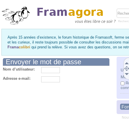
Recher
Après 15 années d’existence, le forum historique de Framasoft, ferme se
et les curieux, il reste toujours possible de consulter les discussions ma
Frama
colibri
qui prend la relève. Si vous avez des questions, on se re
Envoyer le mot de passe
Nom d’utilisateur:
Utili
Mot 
Adresse e-mail:
R
conn
Fo
Nous