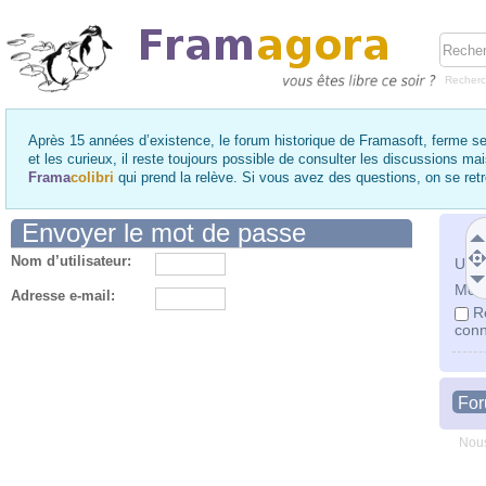
Recher
Après 15 années d’existence, le forum historique de Framasoft, ferme se
et les curieux, il reste toujours possible de consulter les discussions ma
Frama
colibri
qui prend la relève. Si vous avez des questions, on se re
Envoyer le mot de passe
Nom d’utilisateur:
Utili
Mot 
Adresse e-mail:
R
conn
Fo
Nous