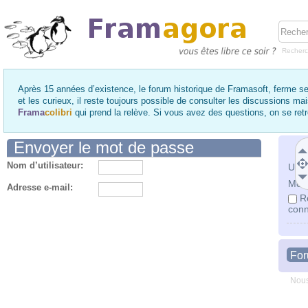
Recher
Après 15 années d’existence, le forum historique de Framasoft, ferme se
et les curieux, il reste toujours possible de consulter les discussions ma
Frama
colibri
qui prend la relève. Si vous avez des questions, on se re
Envoyer le mot de passe
Nom d’utilisateur:
Utili
Mot 
Adresse e-mail:
R
conn
Fo
Nous