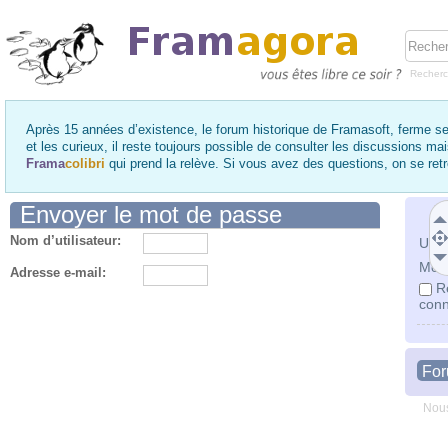
Recher
Après 15 années d’existence, le forum historique de Framasoft, ferme se
et les curieux, il reste toujours possible de consulter les discussions ma
Frama
colibri
qui prend la relève. Si vous avez des questions, on se re
Envoyer le mot de passe
Nom d’utilisateur:
Utili
Mot 
Adresse e-mail:
R
conn
Fo
Nous