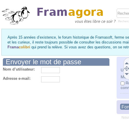
Recher
Après 15 années d’existence, le forum historique de Framasoft, ferme se
et les curieux, il reste toujours possible de consulter les discussions ma
Frama
colibri
qui prend la relève. Si vous avez des questions, on se re
Envoyer le mot de passe
Nom d’utilisateur:
Utili
Mot 
Adresse e-mail:
R
conn
Fo
Nous