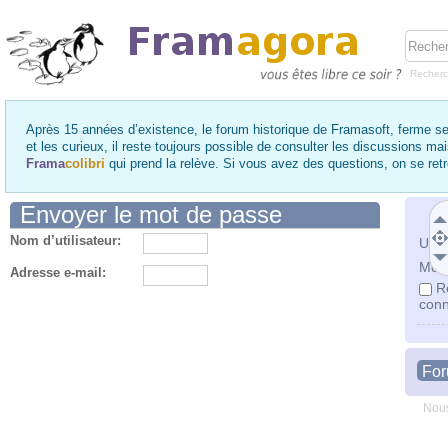
Recher
Après 15 années d’existence, le forum historique de Framasoft, ferme se
et les curieux, il reste toujours possible de consulter les discussions ma
Frama
colibri
qui prend la relève. Si vous avez des questions, on se re
Envoyer le mot de passe
Nom d’utilisateur:
Utili
Mot 
Adresse e-mail:
R
conn
Fo
Nous