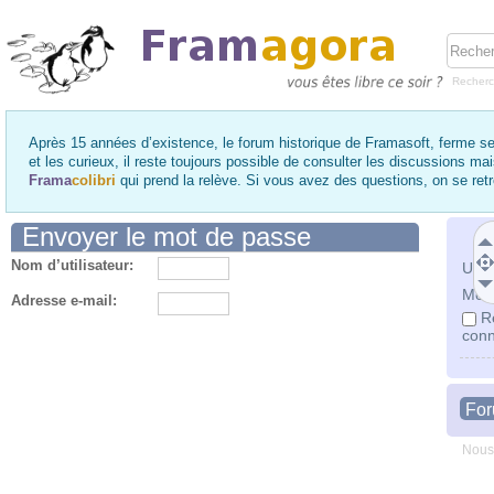
Recher
Après 15 années d’existence, le forum historique de Framasoft, ferme se
et les curieux, il reste toujours possible de consulter les discussions ma
Frama
colibri
qui prend la relève. Si vous avez des questions, on se re
Envoyer le mot de passe
Nom d’utilisateur:
Utili
Mot 
Adresse e-mail:
R
conn
Fo
Nous