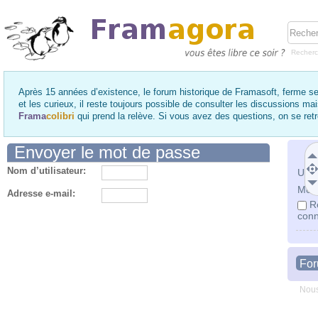
Recher
Après 15 années d’existence, le forum historique de Framasoft, ferme se
et les curieux, il reste toujours possible de consulter les discussions ma
Frama
colibri
qui prend la relève. Si vous avez des questions, on se re
Envoyer le mot de passe
Nom d’utilisateur:
Utili
Mot 
Adresse e-mail:
R
conn
Fo
Nous