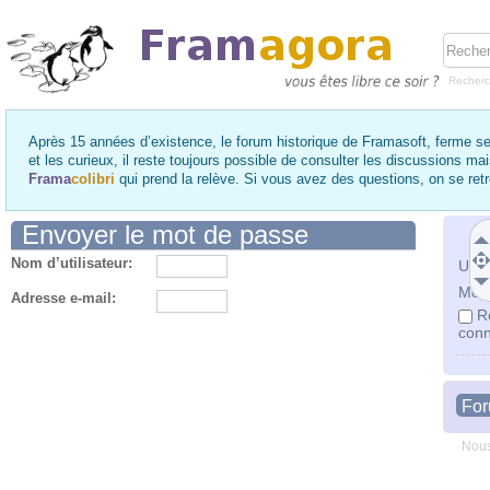
Recher
Après 15 années d’existence, le forum historique de Framasoft, ferme se
et les curieux, il reste toujours possible de consulter les discussions ma
Frama
colibri
qui prend la relève. Si vous avez des questions, on se re
Envoyer le mot de passe
Nom d’utilisateur:
Utili
Mot 
Adresse e-mail:
R
conn
Fo
Nous