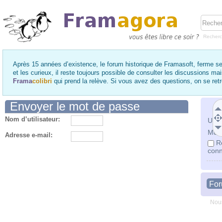
Recher
Après 15 années d’existence, le forum historique de Framasoft, ferme se
et les curieux, il reste toujours possible de consulter les discussions ma
Frama
colibri
qui prend la relève. Si vous avez des questions, on se re
Envoyer le mot de passe
Nom d’utilisateur:
Utili
Mot 
Adresse e-mail:
R
conn
Fo
Nous