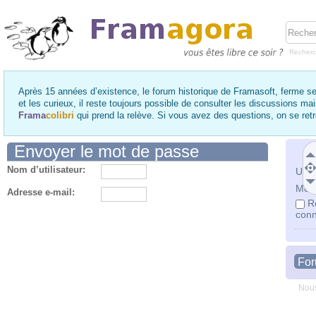
Recher
Après 15 années d’existence, le forum historique de Framasoft, ferme se
et les curieux, il reste toujours possible de consulter les discussions ma
Frama
colibri
qui prend la relève. Si vous avez des questions, on se re
Envoyer le mot de passe
Nom d’utilisateur:
Utili
Mot 
Adresse e-mail:
R
conn
Fo
Nous