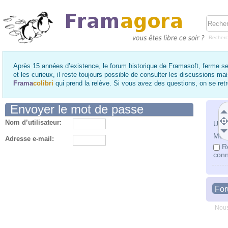
Recher
Après 15 années d’existence, le forum historique de Framasoft, ferme se
et les curieux, il reste toujours possible de consulter les discussions ma
Frama
colibri
qui prend la relève. Si vous avez des questions, on se re
Envoyer le mot de passe
Nom d’utilisateur:
Utili
Mot 
Adresse e-mail:
R
conn
Fo
Nous