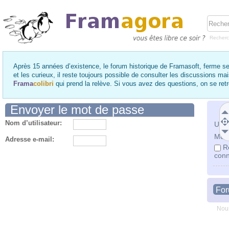
Recher
Après 15 années d’existence, le forum historique de Framasoft, ferme se
et les curieux, il reste toujours possible de consulter les discussions ma
Frama
colibri
qui prend la relève. Si vous avez des questions, on se re
Envoyer le mot de passe
Nom d’utilisateur:
Utili
Mot 
Adresse e-mail:
R
conn
Fo
Nous