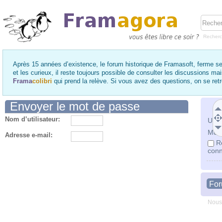
Recher
Après 15 années d’existence, le forum historique de Framasoft, ferme se
et les curieux, il reste toujours possible de consulter les discussions ma
Frama
colibri
qui prend la relève. Si vous avez des questions, on se re
Envoyer le mot de passe
Nom d’utilisateur:
Utili
Mot 
Adresse e-mail:
R
conn
Fo
Nous