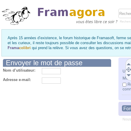
Recher
Après 15 années d’existence, le forum historique de Framasoft, ferme se
et les curieux, il reste toujours possible de consulter les discussions ma
Frama
colibri
qui prend la relève. Si vous avez des questions, on se re
Envoyer le mot de passe
Nom d’utilisateur:
Utili
Mot 
Adresse e-mail:
R
conn
Fo
Nous