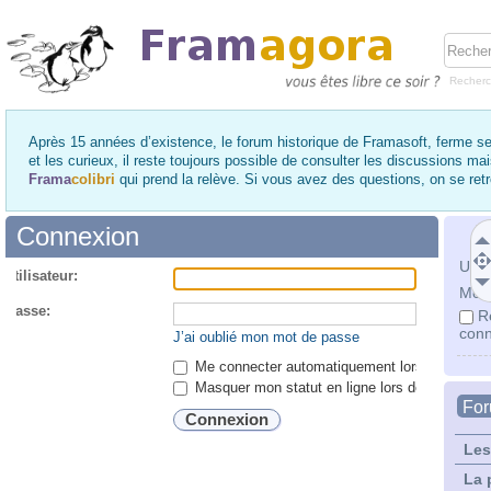
Recher
Après 15 années d’existence, le forum historique de Framasoft, ferme se
et les curieux, il reste toujours possible de consulter les discussions ma
Frama
colibri
qui prend la relève. Si vous avez des questions, on se re
Connexion
Utili
utilisateur:
Mot 
 passe:
R
conn
J’ai oublié mon mot de passe
Me connecter automatiquement lors de chaque 
Masquer mon statut en ligne lors de cette ses
Fo
Les
La 