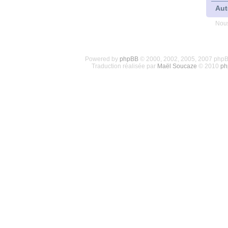
Aut
Nous
Powered by
phpBB
© 2000, 2002, 2005, 2007 php
Traduction réalisée par
Maël Soucaze
© 2010
ph