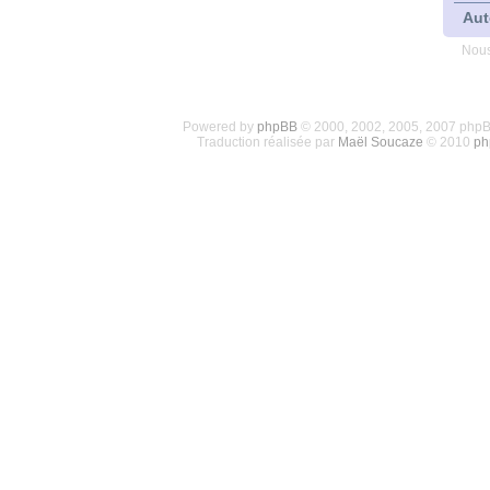
Aut
Nous
Powered by
phpBB
© 2000, 2002, 2005, 2007 php
Traduction réalisée par
Maël Soucaze
© 2010
ph