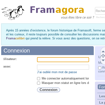
Recher
Après 15 années d’existence, le forum historique de Framasoft, ferme se
et les curieux, il reste toujours possible de consulter les discussions ma
Frama
colibri
qui prend la relève. Si vous avez des questions, on se re
Connexion
Utili
utilisateur:
Mot 
 passe:
R
conn
J’ai oublié mon mot de passe
Me connecter automatiquement lors de chaque 
Masquer mon statut en ligne lors de cette ses
Fo
Les
La 