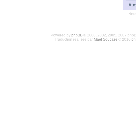
Aut
Nous
Powered by
phpBB
© 2000, 2002, 2005, 2007 php
Traduction réalisée par
Maël Soucaze
© 2010
ph