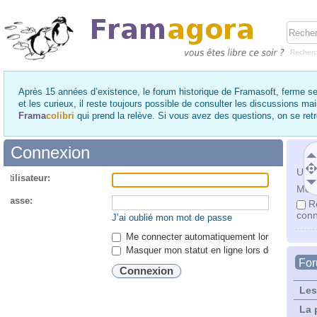
Recher
Après 15 années d’existence, le forum historique de Framasoft, ferme se
et les curieux, il reste toujours possible de consulter les discussions ma
Frama
colibri
qui prend la relève. Si vous avez des questions, on se re
Connexion
Utili
utilisateur:
Mot 
 passe:
R
conn
J’ai oublié mon mot de passe
Me connecter automatiquement lors de chaque 
Masquer mon statut en ligne lors de cette ses
Fo
Les
La 