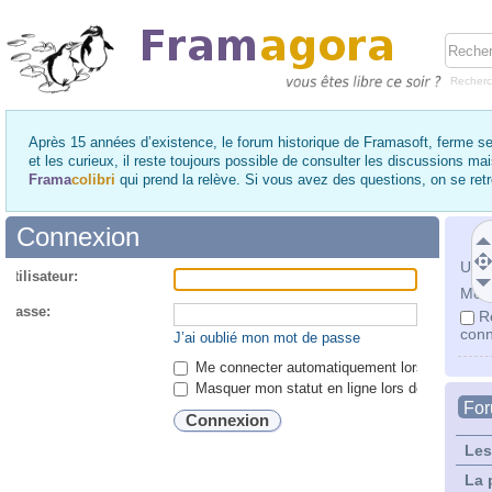
Recher
Après 15 années d’existence, le forum historique de Framasoft, ferme se
et les curieux, il reste toujours possible de consulter les discussions ma
Frama
colibri
qui prend la relève. Si vous avez des questions, on se re
Connexion
Utili
utilisateur:
Mot 
 passe:
R
conn
J’ai oublié mon mot de passe
Me connecter automatiquement lors de chaque 
Masquer mon statut en ligne lors de cette ses
Fo
Les
La 