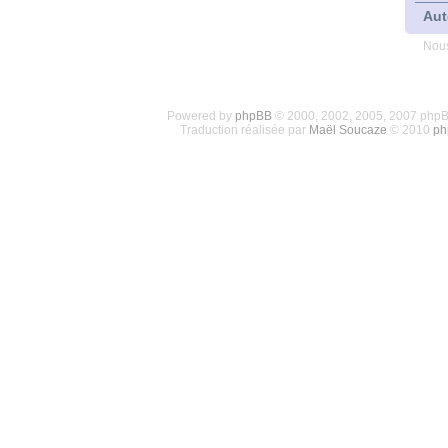
Aut
Nous
Powered by
phpBB
© 2000, 2002, 2005, 2007 php
Traduction réalisée par
Maël Soucaze
© 2010
ph